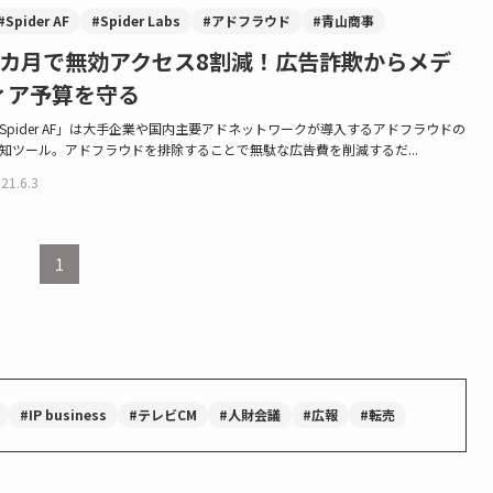
#Spider AF
#Spider Labs
#アドフラウド
#青山商事
1カ月で無効アクセス8割減！広告詐欺からメデ
ィア予算を守る
Spider AF」は大手企業や国内主要アドネットワークが導入するアドフラウドの
知ツール。アドフラウドを排除することで無駄な広告費を削減するだ...
21.6.3
1
#IP business
#テレビCM
#人財会議
#広報
#転売