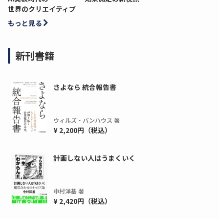
世界のクリエイティブ
もっと見る
新刊書籍
さよなら 統合報告書
ウィルズ・パンハウス 著
¥ 2,200円（税込）
ディーピー
ガラパゴス
間1,000万本以上の配布実績！】デジタ
導入率87%でも期
計画しない人はうまくいく
ーポンを活用した販促キャンペーンを...
AIを「売上」につ
デ...
ダウンロードする
中村洋基 著
ダウ
¥ 2,420円（税込）