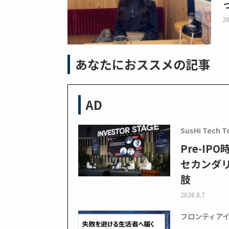
20
あなたにおススメの記事
AD
SusHi Tech T
Pre-I
セカンダ
肢
2026.8.7
フロンティア