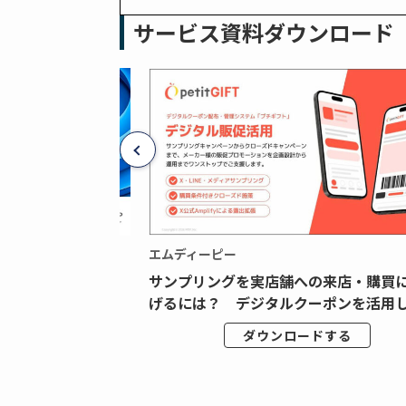
サービス資料ダウンロード
エムディーピー
広告データの“可視
サンプリングを実店舗への来店・購買
ジタル広告内製...
げるには？ デジタルクーポンを活用し.
ドする
ダウンロードする