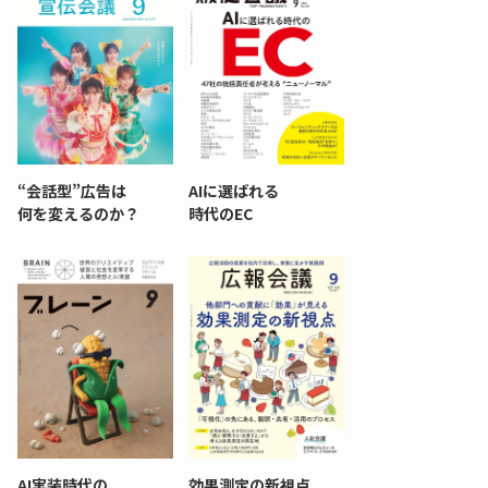
“会話型”広告は
AIに選ばれる
何を変えるのか？
時代のEC
AI実装時代の
効果測定の新視点