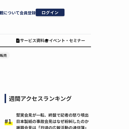
ログイン
載について
会員登録
サービス資料
イベント・セミナー
#転売
週間アクセスランキング
堅実会見が一転、終盤で記者の怒り噴出
日本製紙の事故会見はなぜ紛糾したのか
謝罪会見は「日頃の広報活動の通信簿」