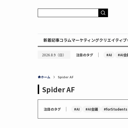
新着記事
コラム
マーケティング
クリエイティブ
｜
#AI
#AI会
2026.8.9（日）
注目のタグ
ホーム
Spider AF
Spider AF
｜
#AI
#AI会議
#forStudents
注目のタグ