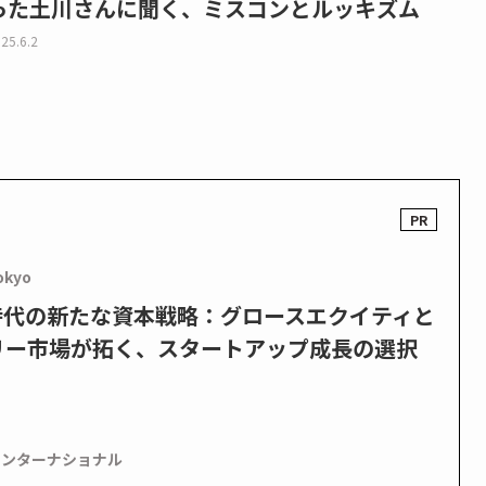
った土川さんに聞く、ミスコンとルッキズム
25.6.2
okyo
PO時代の新たな資本戦略：グロースエクイティと
リー市場が拓く、スタートアップ成長の選択
インターナショナル