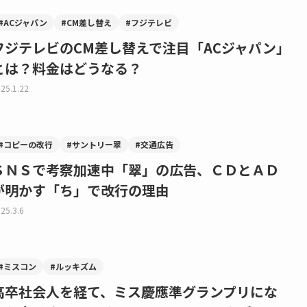
#ACジャパン
#CM差し替え
#フジテレビ
フジテレビのCM差し替えで注目「ACジャパン」
とは？料金はどうなる？
25.1.22
#コピーの改行
#サントリー翠
#交通広告
ＳＮＳで考察加速中「翠」の広告、ＣＤとＡＤ
が明かす「ち」で改行の理由
25.3.6
#ミスコン
#ルッキズム
高卒社会人を経て、ミス慶應準グランプリにな