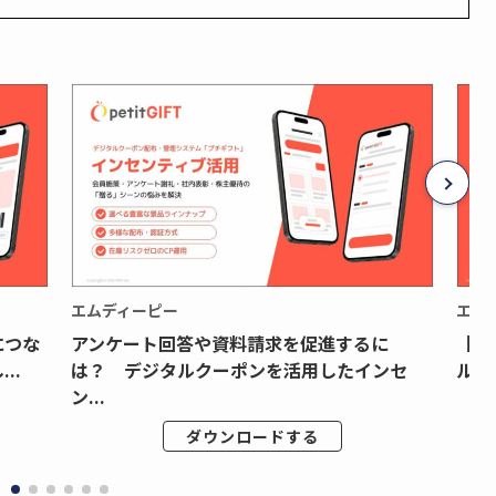
エムディーピー
エム
につな
アンケート回答や資料請求を促進するに
【月
..
は？ デジタルクーポンを活用したインセ
ルク
ン...
ダウンロードする