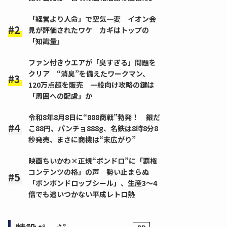
「経営より人命」で空気一変 イオン会
見が評価されたワケ カギはトップの
「知識量」
ファン付きウエアが「臭すぎる」問題を
クリア “消臭”を備えたワークマン、
120万点超を販売 一般向け攻略の鍵は
「周囲への配慮」か
令和8年8月8日に“888商戦”勃発！ 銀だ
こ88円、パンチョ888g、名鉄は8時8分8
秒発売、まさに商機は“末広がり”
映画ちいかわ×正規“ボンドロ”に「覇権
コンテンツの格」の声 勢い止まらぬ
「ボンボンドロップシール」、生産3～4
倍でも追いつかない平成レトロ熱