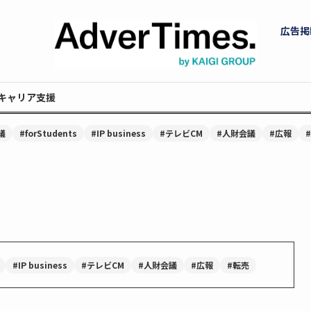
広告掲
キャリア支援
議
#forStudents
#IP business
#テレビCM
#人財会議
#広報
#IP business
#テレビCM
#人財会議
#広報
#転売