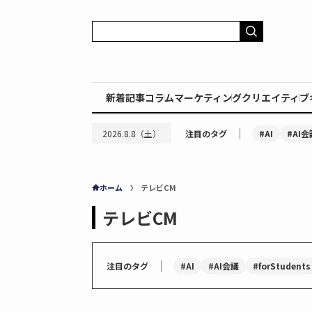
新着記事
コラム
マーケティング
クリエイティブ
｜
#AI
#AI会
2026.8.8（土）
注目のタグ
ホーム
テレビCM
テレビCM
｜
#AI
#AI会議
#forStudents
注目のタグ