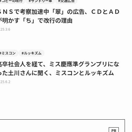
#コピーの改行
#サントリー翠
#交通広告
ＳＮＳで考察加速中「翠」の広告、ＣＤとＡＤ
が明かす「ち」で改行の理由
25.3.6
#ミスコン
#ルッキズム
高卒社会人を経て、ミス慶應準グランプリにな
った土川さんに聞く、ミスコンとルッキズム
25.6.2