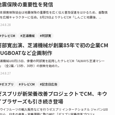
地震保険の重要性を発信
本損害保険協会は地震保険の重要性を広く伝え普及促進をはかるため、香取慎
を広報キャラクターに任命。8月29日よりテレビCM「しんごと地震後、...
24.8.28
#テレビCM
#芝浦機械
#阿部寛
阿部寛出演、芝浦機械が創業85年で初の企業CM
TUGBOATなど企画制作
浦機械は8月15日、俳優の阿部寛を起用したテレビCM「ALWAYS 芝浦マシー
」（全2篇／15秒、30秒）の放映を始めた。
24.8.27
#ゼスプリ
#テレビCM
#記念日広告
ゼスプリが新栄養改善プロジェクトでCM、キウ
イブラザーズも引き続き登場
ウイフルーツの輸入販売などを行うゼスプリ インターナショナル ジャパンは8
から、日本の食事・栄養課題に取り組む「ゼスプリ栄養改革プロジェ...