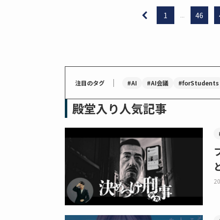
1
...
46
｜
#AI
#AI会議
#forStudents
注目のタグ
殿堂入り人気記事
20