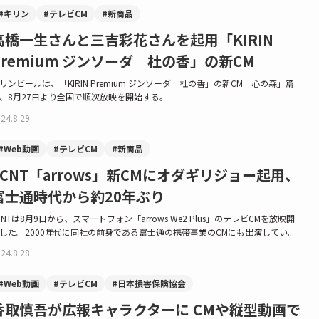
#キリン
#テレビCM
#新商品
高橋一生さんと三吉彩花さんを起用「KIRIN
Premium ジンソーダ 杜の香」の新CM
リンビールは、「KIRIN Premium ジンソーダ 杜の香」の新CM「心の森」篇
、8月27日より全国で順次放映を開始する。
24.8.29
#Web動画
#テレビCM
#新商品
FCNT「arrows」新CMにオダギリジョー起用、
富士通時代から約20年ぶり
CNTは8月9日から、スマートフォン「arrows We2 Plus」のテレビCMを放映開
した。2000年代に同社の前身である富士通の携帯事業のCMにも出演してい...
24.8.28
#Web動画
#テレビCM
#日本損害保険協会
香取慎吾が広報キャラクターに CMや縦型動画で