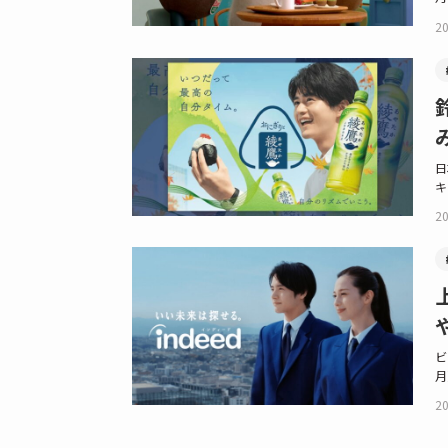
20
日
キ
20
ビ
月
20