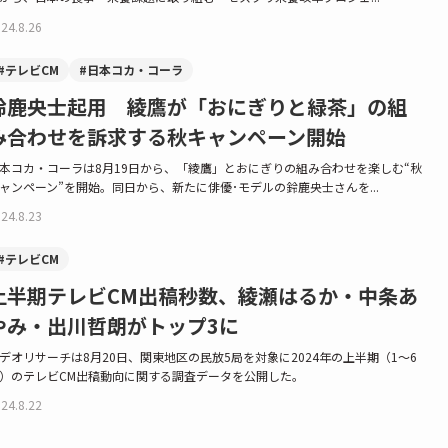
24.8.26
#テレビCM
#日本コカ・コーラ
鈴鹿央士起用 綾鷹が「おにぎりと緑茶」の組
み合わせを訴求する秋キャンペーン開始
本コカ・コーラは8月19日から、「綾鷹」とおにぎりの組み合わせを楽しむ“秋
ャンペーン”を開始。同日から、新たに俳優･モデルの鈴鹿央士さんを...
24.8.23
#テレビCM
上半期テレビCM出稿秒数、綾瀬はるか・中条あ
やみ・出川哲朗がトップ3に
デオリサーチは8月20日、関東地区の民放5局を対象に2024年の上半期（1～6
）のテレビCM出稿動向に関する調査データを公開した。
24.8.22