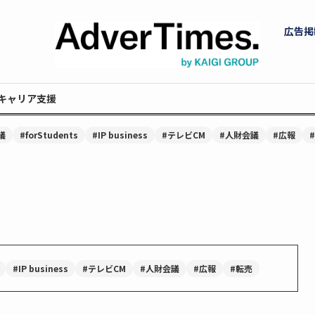
広告掲
キャリア支援
議
#forStudents
#IP business
#テレビCM
#人財会議
#広報
#IP business
#テレビCM
#人財会議
#広報
#転売