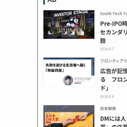
SusHi Tech T
Pre-I
セカンダ
肢
2026.8.7
フロンティア
広告が記
る フロン
ド」
2026.8.4
日本郵便
DMには人
賞」の応