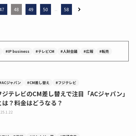
47
48
49
50
...
58
#IP business
#テレビCM
#人財会議
#広報
#転売
#ACジャパン
#CM差し替え
#フジテレビ
フジテレビのCM差し替えで注目「ACジャパン」
とは？料金はどうなる？
25.1.22