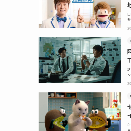
日
吾
20
芝
ン
20
キ
月