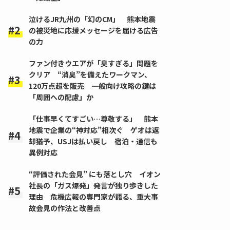
泣けるJR九州の「幻のCM」 熊本地震
の被災地に応援メッセージを届ける広告
の力
ファン付きウエアが「臭すぎる」問題を
クリア “消臭”を備えたワークマン、
120万点超を販売 一般向け攻略の鍵は
「周囲への配慮」か
「仕事早くてすごい…尊敬する」 熊本
地震で企業の“神対応”相次ぐ ゲオは返
却猶予、USJは払い戻し 宿泊・通信も
異例対応
“評価された会見” にも落とし穴 イオン
社長の「ガス爆発」発言が独り歩きした
理由 危機広報の専門家が語る、重大事
故会見の作法と改善点