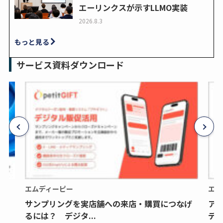
エーリンクスが示すLLMO実装
2026.8.3
もっと見る
サービス資料ダウンロード
エムディーピー
エム
サンプリングを実店舗への来店・購買につなげ
ア
るには？ デジタ...
デジ