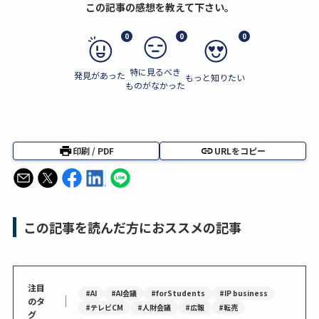
この記事の感想を教えて下さい。
0
0
0
特に見るべき
発見があった
もっと知りたい
ものがなかった
印刷 / PDF
URLをコピー
この記事を読んだ方におススメの記事
注目
#AI
#AI会議
#forStudents
#IP business
｜
のタ
#テレビCM
#人財会議
#広報
#転売
グ