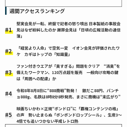
週間アクセスランキング
堅実会見が一転、終盤で記者の怒り噴出 日本製紙の事故会
見はなぜ紛糾したのか 謝罪会見は「日頃の広報活動の通信
簿」
「経営より人命」で空気一変 イオン会見が評価されたワ
ケ カギはトップの「知識量」
ファン付きウエアが「臭すぎる」問題をクリア “消臭”を
備えたワークマン、120万点超を販売 一般向け攻略の鍵
は「周囲への配慮」か
令和8年8月8日に“888商戦”勃発！ 銀だこ88円、パンチ
ョ888g、名鉄は8時8分8秒発売、まさに商機は“末広がり”
映画ちいかわ×正規“ボンドロ”に「覇権コンテンツの格」
の声 勢い止まらぬ「ボンボンドロップシール」、生産3～
4倍でも追いつかない平成レトロ熱