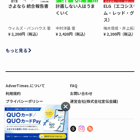
さよなら 統合報告書
計画しない人はうま
ELG（エコシステ
くいく
ム・レッド・グロ
ス）
ウィルズ・パンハウス 著
中村洋基 著
梅木俊成・井上拓海 
¥ 2,200円（税込）
¥ 2,420円（税込）
¥ 2,200円（税込）
もっと見る
AdverTimes.について
FAQ
利用規約
お問い合わせ
プライバシーポリシー
運営会社(株式会社宣伝会議)
利用者情報の外部送信について