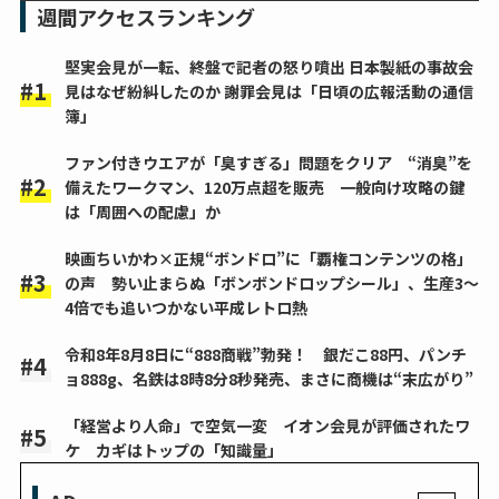
週間アクセスランキング
堅実会見が一転、終盤で記者の怒り噴出 日本製紙の事故会
見はなぜ紛糾したのか 謝罪会見は「日頃の広報活動の通信
簿」
ファン付きウエアが「臭すぎる」問題をクリア “消臭”を
備えたワークマン、120万点超を販売 一般向け攻略の鍵
は「周囲への配慮」か
映画ちいかわ×正規“ボンドロ”に「覇権コンテンツの格」
の声 勢い止まらぬ「ボンボンドロップシール」、生産3～
4倍でも追いつかない平成レトロ熱
令和8年8月8日に“888商戦”勃発！ 銀だこ88円、パンチ
ョ888g、名鉄は8時8分8秒発売、まさに商機は“末広がり”
「経営より人命」で空気一変 イオン会見が評価されたワ
ケ カギはトップの「知識量」