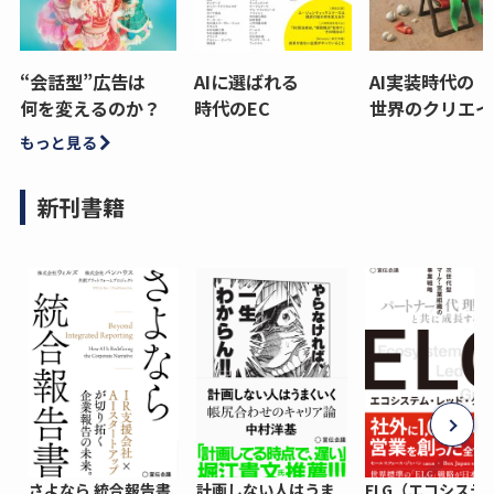
“会話型”広告は
AIに選ばれる
AI実装時代の
何を変えるのか？
時代のEC
世界のクリエイ
もっと見る
新刊書籍
さよなら 統合報告書
計画しない人はうま
ELG（エコシステ