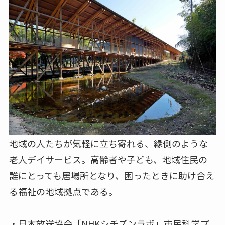
地域の⼈たちが気軽に⽴ち寄れる、縁側のような
⽼⼈デイサービス。⾼齢者や⼦ども、地域住⺠の
誰にとっても居場所となり、困ったときに助け合え
る福祉の地域拠点である。
・日本放送協会「NHKシチズンラボ」市民科学プ