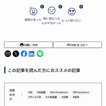
0
0
0
特に見るべき
発見があった
もっと知りたい
ものがなかった
印刷 / PDF
URLをコピー
この記事を読んだ方におススメの記事
注目
#AI
#AI会議
#forStudents
#IP business
｜
のタ
#テレビCM
#人財会議
#広報
#転売
グ