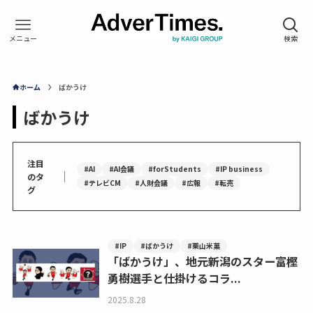
ホーム
ばかうけ
ばかうけ
注目
#AI
#AI会議
#forStudents
#IP business
｜
のタ
#テレビCM
#人財会議
#広報
#転売
グ
#IP
#ばかうけ
#栗山米菓
「ばかうけ」、地元新潟のスター富樫
勇樹選手と仕掛けるコラ...
2025.8.28