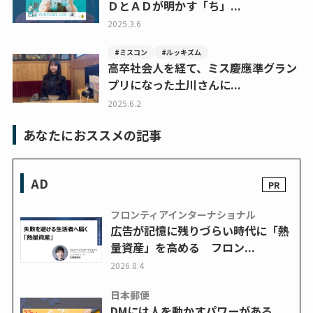
ＤとＡＤが明かす「ち」...
2025.3.6
#ミスコン
#ルッキズム
高卒社会人を経て、ミス慶應準グラン
プリになった土川さんに...
2025.6.2
あなたにおススメの記事
AD
フロンティアインターナショナル
広告が記憶に残りづらい時代に「熱
量資産」を高める フロン...
2026.8.4
日本郵便
DMには人を動かすパワーがある