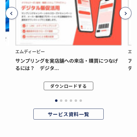
エムディーピー
エム
サンプリングを実店舗への来店・購買につなげ
ア
るには？ デジタ...
デジ
ダウンロードする
サービス資料一覧