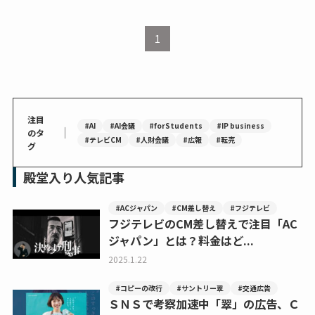
1
注目
#AI
#AI会議
#forStudents
#IP business
｜
のタ
#テレビCM
#人財会議
#広報
#転売
グ
殿堂入り人気記事
#ACジャパン
#CM差し替え
#フジテレビ
フジテレビのCM差し替えで注目「AC
ジャパン」とは？料金はど...
2025.1.22
#コピーの改行
#サントリー翠
#交通広告
ＳＮＳで考察加速中「翠」の広告、Ｃ