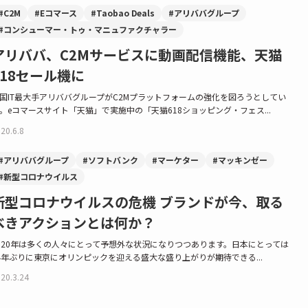
#C2M
#Eコマース
#Taobao Deals
#アリババグループ
#コンシューマー・トゥ・マニュファクチャラー
アリババ、C2Mサービスに動画配信機能、天猫
618セール機に
国IT最大手アリババグループがC2Mプラットフォームの強化を図ろうとしてい
。eコマースサイト「天猫」で実施中の「天猫618ショッピング・フェス...
20.6.8
#アリババグループ
#ソフトバンク
#マーケター
#マッキンゼー
#新型コロナウイルス
新型コロナウイルスの危機 ブランドが今、取る
べきアクションとは何か？
020年は多くの人々にとって予想外な状況になりつつあります。日本にとっては
4年ぶりに東京にオリンピックを迎える盛大な盛り上がりが期待できる...
20.3.24