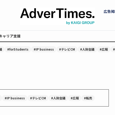
広告掲
キャリア支援
議
#forStudents
#IP business
#テレビCM
#人財会議
#広報
#IP business
#テレビCM
#人財会議
#広報
#転売