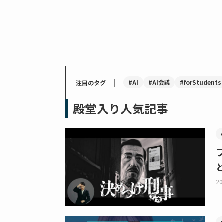
｜
#AI
#AI会議
#forStudents
注目のタグ
殿堂入り人気記事
20