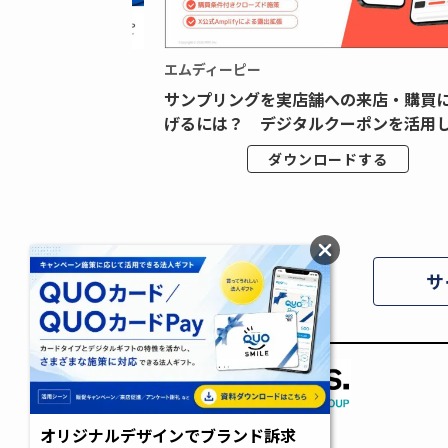
エムディーピー
広告データの“可視
サンプリングを実店舗への来店・購買
ジタル広告内製...
げるには？ デジタルクーポンを活用し.
ドする
ダウンロードする
サ
オリジナルデザインでブランド訴求