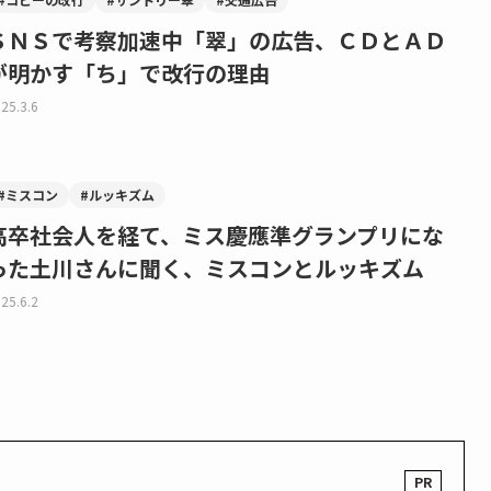
ＳＮＳで考察加速中「翠」の広告、ＣＤとＡＤ
が明かす「ち」で改行の理由
25.3.6
#ミスコン
#ルッキズム
高卒社会人を経て、ミス慶應準グランプリにな
った土川さんに聞く、ミスコンとルッキズム
25.6.2