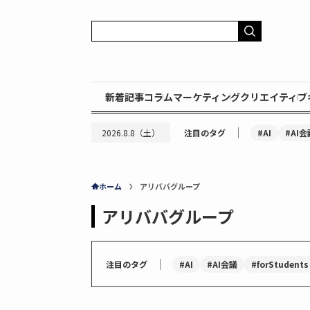
新着記事
コラム
マーケティング
クリエイティブ
｜
#AI
#AI会
2026.8.8（土）
注目のタグ
ホーム
アリババグループ
アリババグループ
｜
#AI
#AI会議
#forStudents
注目のタグ