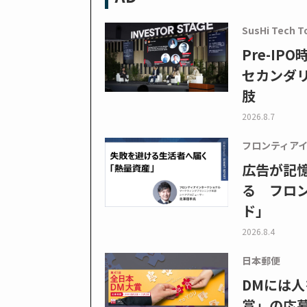
SusHi Tech T
Pre-I
セカンダ
肢
2026.8.7
フロンティア
広告が記
る フロン
ド」
2026.8.4
日本郵便
DMには人
賞」の応