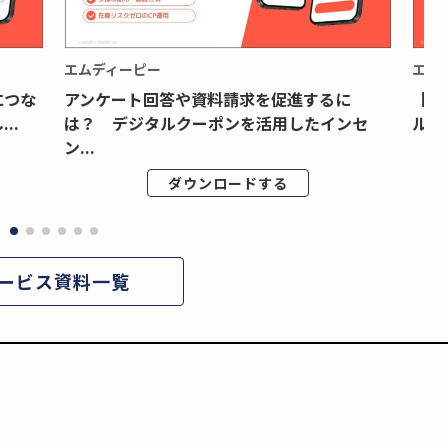
エムディーピー
エム
につな
アンケート回答や資料請求を促進するに
【月
..
は？ デジタルクーポンを活用したインセ
ルク
ン...
ダウンロードする
ービス資料一覧