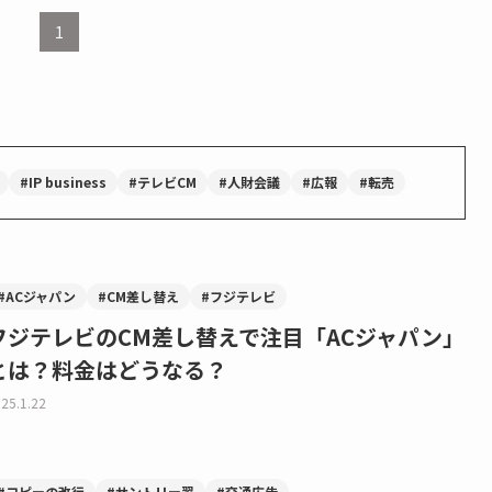
1
#IP business
#テレビCM
#人財会議
#広報
#転売
#ACジャパン
#CM差し替え
#フジテレビ
フジテレビのCM差し替えで注目「ACジャパン」
とは？料金はどうなる？
25.1.22
#コピーの改行
#サントリー翠
#交通広告