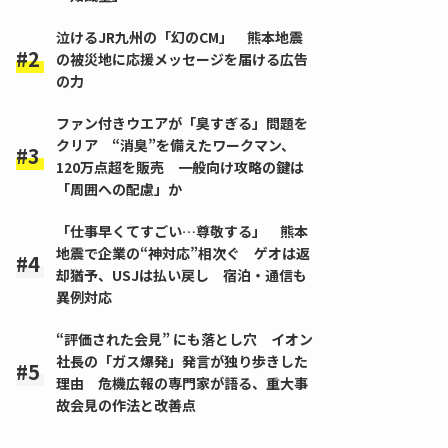
泣けるJR九州の「幻のCM」 熊本地震
の被災地に応援メッセージを届ける広告
の力
ファン付きウエアが「臭すぎる」問題を
クリア “消臭”を備えたワークマン、
120万点超を販売 一般向け攻略の鍵は
「周囲への配慮」か
「仕事早くてすごい…尊敬する」 熊本
地震で企業の“神対応”相次ぐ ゲオは返
却猶予、USJは払い戻し 宿泊・通信も
異例対応
“評価された会見” にも落とし穴 イオン
社長の「ガス爆発」発言が独り歩きした
理由 危機広報の専門家が語る、重大事
故会見の作法と改善点