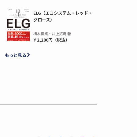
ELG（エコシステム・レッド・
グロース）
ディーピー
ガラパゴス
間1,000万本以上の配布実績！】デジタ
導入率87%でも期
梅木俊成・井上拓海 著
ーポンを活用した販促キャンペーンを...
AIを「売上」につ
¥ 2,200円（税込）
デ...
ダウンロードする
もっと見る
ダウ