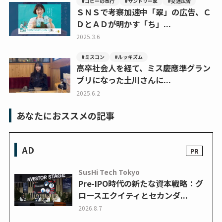
#コピーの改行
#サントリー翠
#交通広告
ＳＮＳで考察加速中「翠」の広告、Ｃ
ＤとＡＤが明かす「ち」...
2025.3.6
#ミスコン
#ルッキズム
高卒社会人を経て、ミス慶應準グラン
プリになった土川さんに...
2025.6.2
あなたにおススメの記事
AD
SusHi Tech Tokyo
Pre-IPO時代の新たな資本戦略：グ
ロースエクイティとセカンダ...
2026.8.7