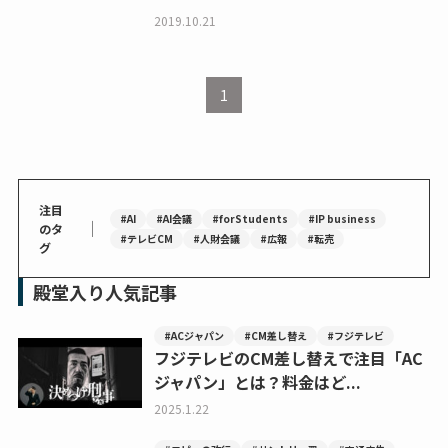
2019.10.21
1
注目
#AI
#AI会議
#forStudents
#IP business
｜
のタ
#テレビCM
#人財会議
#広報
#転売
グ
殿堂入り人気記事
#ACジャパン
#CM差し替え
#フジテレビ
フジテレビのCM差し替えで注目「AC
ジャパン」とは？料金はど...
2025.1.22