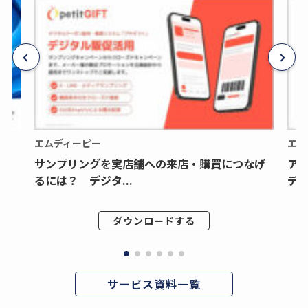
エムディーピー
エム
サンプリングを実店舗への来店・購買につなげ
ア
るには？ デジタ...
デジ
ダウンロードする
サービス資料一覧