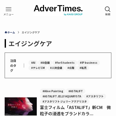
ホーム
エイジングケア
エイジングケア
注目
#AI
#AI会議
#forStudents
#IP business
｜
のタ
#テレビCM
#人財会議
#広報
#転売
グ
#Alive Painting
#ASTALIFT
#ASTALIFT JELLY AQUARYSTA
#アスタリフト
#アスタリフト ジェリー アクアリスタ
富士フィルム「ASTALIFT」新CM 微
粒子の浸透をブランドカラ...