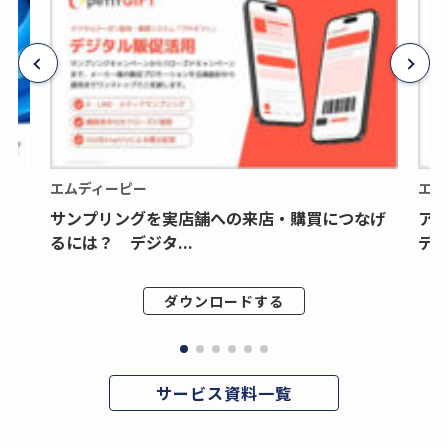
エムディーピー
エム
サンプリングを実店舗への来店・購買につなげ
ア
るには？ デジタ...
デジ
ダウンロードする
サービス資料一覧