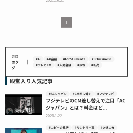
2021.10.21
1
注目
#AI
#AI会議
#forStudents
#IP business
｜
のタ
#テレビCM
#人財会議
#広報
#転売
グ
殿堂入り人気記事
#ACジャパン
#CM差し替え
#フジテレビ
フジテレビのCM差し替えで注目「AC
ジャパン」とは？料金はど...
2025.1.22
#コピーの改行
#サントリー翠
#交通広告