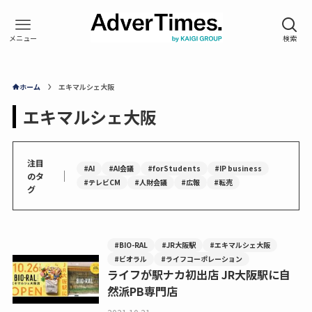
ホーム
エキマルシェ大阪
エキマルシェ大阪
注目
#AI
#AI会議
#forStudents
#IP business
｜
のタ
#テレビCM
#人財会議
#広報
#転売
グ
#BIO-RAL
#JR大阪駅
#エキマルシェ大阪
#ビオラル
#ライフコーポレーション
ライフが駅ナカ初出店 JR大阪駅に自
然派PB専門店