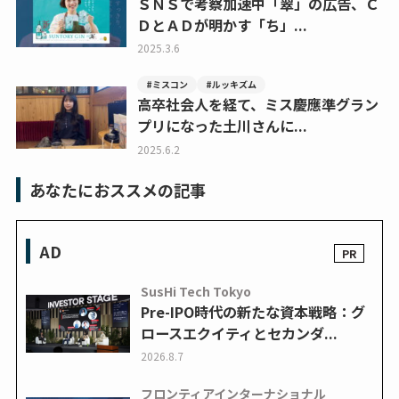
ＳＮＳで考察加速中「翠」の広告、Ｃ
ＤとＡＤが明かす「ち」...
2025.3.6
#ミスコン
#ルッキズム
高卒社会人を経て、ミス慶應準グラン
プリになった土川さんに...
2025.6.2
あなたにおススメの記事
AD
SusHi Tech Tokyo
Pre-IPO時代の新たな資本戦略：グ
ロースエクイティとセカンダ...
2026.8.7
フロンティアインターナショナル