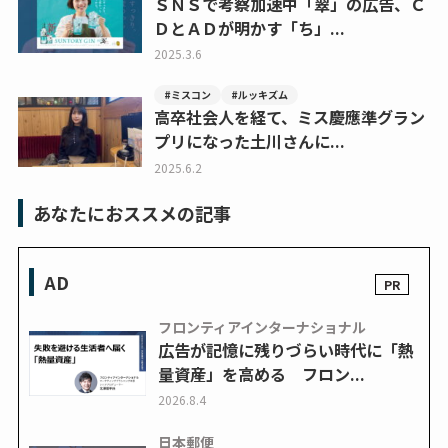
ＳＮＳで考察加速中「翠」の広告、Ｃ
ＤとＡＤが明かす「ち」...
2025.3.6
#ミスコン
#ルッキズム
高卒社会人を経て、ミス慶應準グラン
プリになった土川さんに...
2025.6.2
あなたにおススメの記事
AD
フロンティアインターナショナル
広告が記憶に残りづらい時代に「熱
量資産」を高める フロン...
2026.8.4
日本郵便