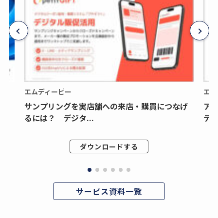
エムディーピー
エム
サンプリングを実店舗への来店・購買につなげ
ア
るには？ デジタ...
デジ
ダウンロードする
サービス資料一覧