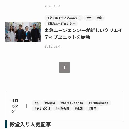
2020.7.17
#クリエイティブユニット
#ザ
#座
#東急エージェンシー
東急エージェンシーが新しいクリエイ
ティブユニットを始動
2018.12.4
1
注目
#AI
#AI会議
#forStudents
#IP business
｜
のタ
#テレビCM
#人財会議
#広報
#転売
グ
殿堂入り人気記事