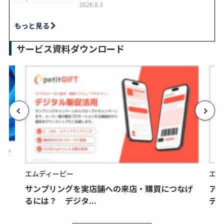
2026.8.3
もっと見る
サービス資料ダウンロード
エムディーピー
エム
サンプリングを実店舗への来店・購買につなげ
ア
るには？ デジタ...
デジ