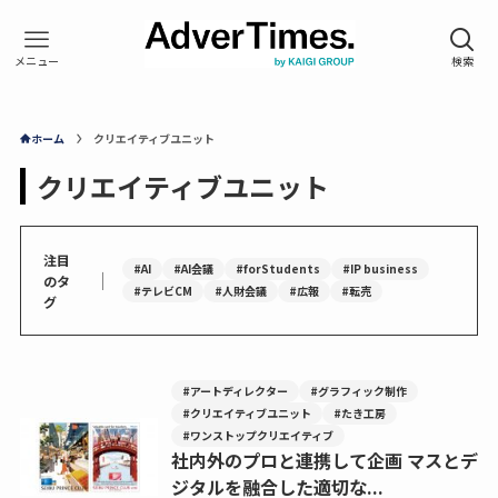
ホーム
クリエイティブユニット
クリエイティブユニット
注目
#AI
#AI会議
#forStudents
#IP business
｜
のタ
#テレビCM
#人財会議
#広報
#転売
グ
#アートディレクター
#グラフィック制作
#クリエイティブユニット
#たき工房
#ワンストップクリエイティブ
社内外のプロと連携して企画 マスとデ
ジタルを融合した適切な...