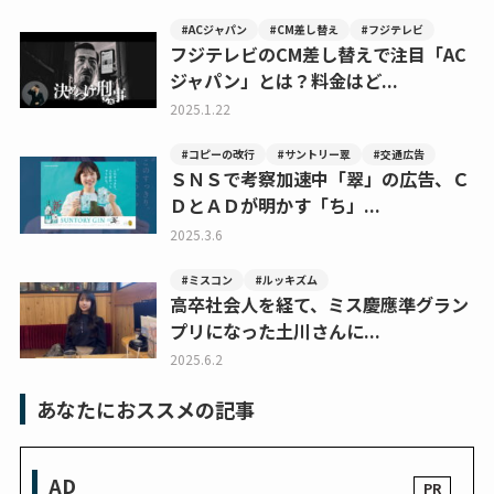
#ACジャパン
#CM差し替え
#フジテレビ
フジテレビのCM差し替えで注目「AC
ジャパン」とは？料金はど...
2025.1.22
#コピーの改行
#サントリー翠
#交通広告
ＳＮＳで考察加速中「翠」の広告、Ｃ
ＤとＡＤが明かす「ち」...
2025.3.6
#ミスコン
#ルッキズム
高卒社会人を経て、ミス慶應準グラン
プリになった土川さんに...
2025.6.2
あなたにおススメの記事
AD