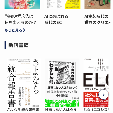
“会話型”広告は
AIに選ばれる
AI実装時代の
何を変えるのか？
時代のEC
世界のクリエイ
もっと見る
新刊書籍
さよなら 統合報告書
計画しない人はうま
ELG（エコシステ