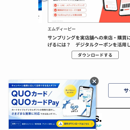
エムディーピー
広告データの“可視
サンプリングを実店舗への来店・購買
ジタル広告内製...
げるには？ デジタルクーポンを活用し.
ドする
ダウンロードする
サ