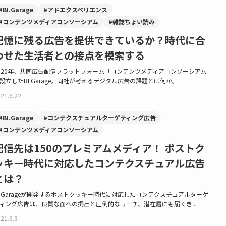
#BI.Garage
#アドエクスペリエンス
#コンテンツメディアコンソーシアム
#雑誌ちょい読み
記憶に残る広告を提供できているか？時代に合
わせた生活者との接点を模索する
020年、共同広告配信プラットフォーム「コンテンツメディアコンソーシアム」
設立したBI.Garage。同社が考えるデジタル広告の課題とは何か。
21.6.22
#BI.Garage
#コンテクスチュアルターゲティング広告
#コンテンツメディアコンソーシアム
配信先は150のプレミアムメディア！ ポストク
ッキー時代に対応したコンテクスチュアル広告
とは？
I.Garageが開発するポストクッキー時代に対応したコンテクスチュアルターゲ
ィング広告は、良質な面への掲出と圧倒的なリーチ、潜在層にも届くき...
21.6.3