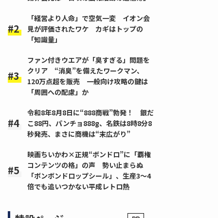
「経営より人命」で空気一変 イオン会
見が評価されたワケ カギはトップの
「知識量」
ファン付きウエアが「臭すぎる」問題を
クリア “消臭”を備えたワークマン、
120万点超を販売 一般向け攻略の鍵は
「周囲への配慮」か
令和8年8月8日に“888商戦”勃発！ 銀だ
こ88円、パンチョ888g、名鉄は8時8分8
秒発売、まさに商機は“末広がり”
映画ちいかわ×正規“ボンドロ”に「覇権
コンテンツの格」の声 勢い止まらぬ
「ボンボンドロップシール」、生産3～4
倍でも追いつかない平成レトロ熱