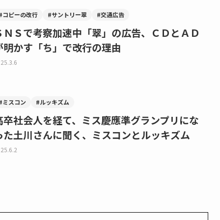
#コピーの改行
#サントリー翠
#交通広告
ＳＮＳで考察加速中「翠」の広告、ＣＤとＡＤ
が明かす「ち」で改行の理由
25.3.6
#ミスコン
#ルッキズム
高卒社会人を経て、ミス慶應準グランプリにな
った土川さんに聞く、ミスコンとルッキズム
25.6.2