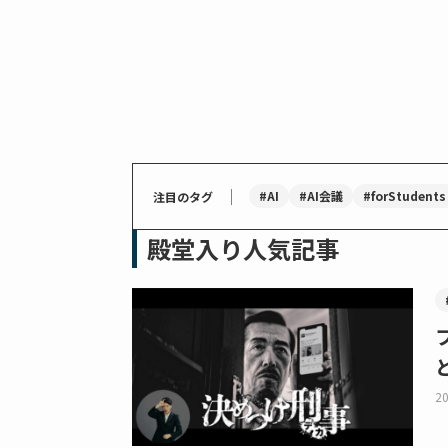
｜
#AI
#AI会議
#forStudents
注目のタグ
殿堂入り人気記事
20