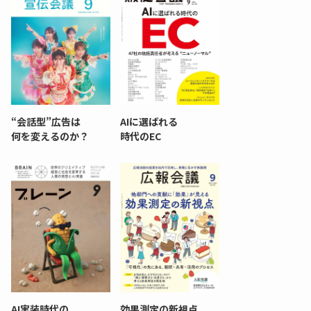
“会話型”広告は
AIに選ばれる
何を変えるのか？
時代のEC
AI実装時代の
効果測定の新視点