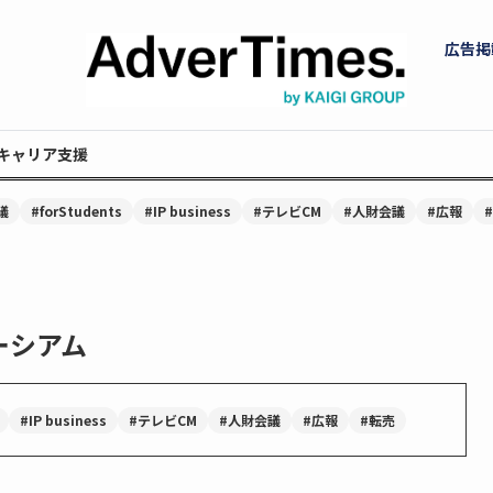
広告掲
キャリア支援
議
#forStudents
#IP business
#テレビCM
#人財会議
#広報
ーシアム
#IP business
#テレビCM
#人財会議
#広報
#転売