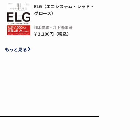
ELG（エコシステム・レッド・
グロース）
梅木俊成・井上拓海 著
ディーピー
ガラパゴス
¥ 2,200円（税込）
間1,000万本以上の配布実績！】デジタ
導入率87%でも期
ーポンを活用した販促キャンペーンを...
AIを「売上」につ
もっと見る
デ...
ダウンロードする
ダウ