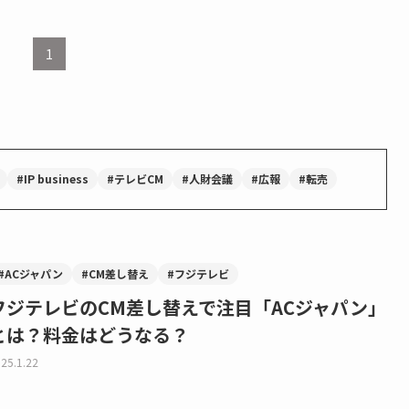
1
#IP business
#テレビCM
#人財会議
#広報
#転売
#ACジャパン
#CM差し替え
#フジテレビ
フジテレビのCM差し替えで注目「ACジャパン」
とは？料金はどうなる？
25.1.22