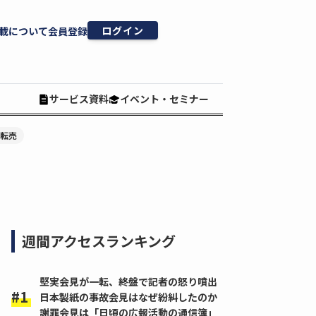
ログイン
載について
会員登録
サービス資料
イベント・セミナー
#転売
週間アクセスランキング
堅実会見が一転、終盤で記者の怒り噴出
日本製紙の事故会見はなぜ紛糾したのか
謝罪会見は「日頃の広報活動の通信簿」