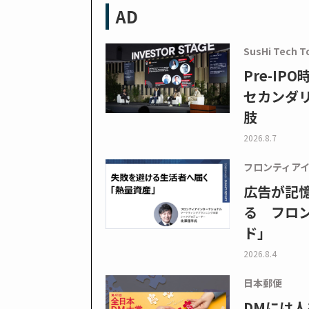
AD
SusHi Tech T
Pre-I
セカンダ
肢
2026.8.7
フロンティア
広告が記
る フロン
ド」
2026.8.4
日本郵便
DMには人