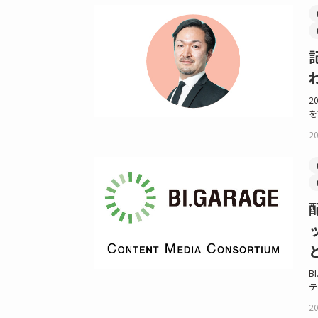
2
を
20
B
テ
20