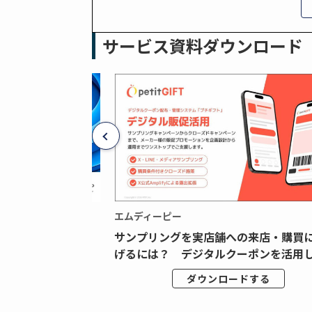
サービス資料ダウンロード
エムディーピー
広告データの“可視
サンプリングを実店舗への来店・購買
ジタル広告内製...
げるには？ デジタルクーポンを活用し.
ドする
ダウンロードする