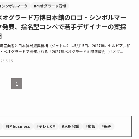
#シンボルマーク
#ベオグラード万博
ベオグラード万博日本館のロゴ・シンボルマー
ク発表、指名型コンペで若手デザイナーの案採
用
済産業省と日本貿易振興機構（ジェトロ）は5月15日、2027年にセルビア共和
・ベオグラードで開催される「2027年ベオグラード国際博覧会（ベオグ...
26.5.15
1
#IP business
#テレビCM
#人財会議
#広報
#転売