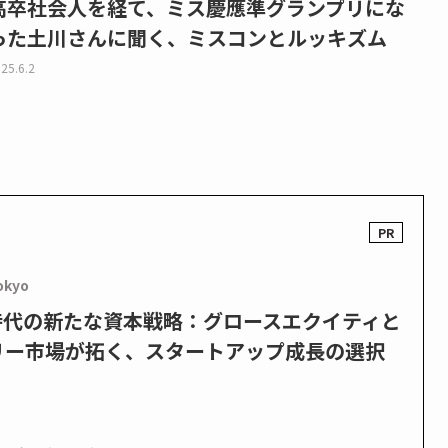
高卒社会人を経て、ミス慶應準グランプリにな
った土川さんに聞く、ミスコンとルッキズム
25.6.2
okyo
PO時代の新たな資本戦略：グロースエクイティと
リー市場が拓く、スタートアップ成長の選択