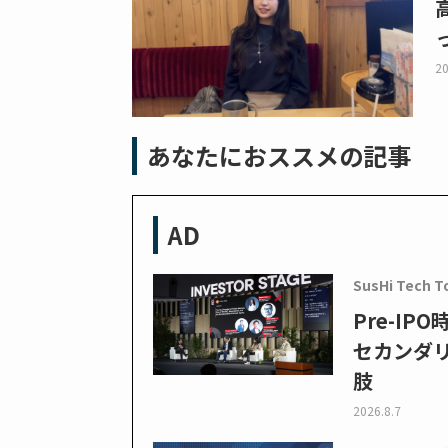
20
あなたにおススメの記事
AD
SusHi Tech T
Pre-I
セカンダ
肢
2026.8.7