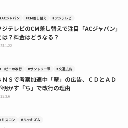
#ACジャパン
#CM差し替え
#フジテレビ
フジテレビのCM差し替えで注目「ACジャパン」
とは？料金はどうなる？
25.1.22
#コピーの改行
#サントリー翠
#交通広告
ＳＮＳで考察加速中「翠」の広告、ＣＤとＡＤ
が明かす「ち」で改行の理由
25.3.6
#ミスコン
#ルッキズム