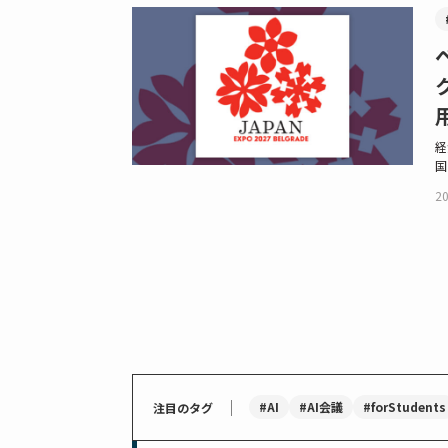
経
国
20
｜
#AI
#AI会議
#forStudents
注目のタグ