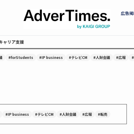
広告掲
キャリア支援
議
#forStudents
#IP business
#テレビCM
#人財会議
#広報
#IP business
#テレビCM
#人財会議
#広報
#転売