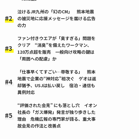
泣けるJR九州の「幻のCM」 熊本地震
の被災地に応援メッセージを届ける広告
の力
ファン付きウエアが「臭すぎる」問題を
クリア “消臭”を備えたワークマン、
120万点超を販売 一般向け攻略の鍵は
「周囲への配慮」か
「仕事早くてすごい…尊敬する」 熊本
地震で企業の“神対応”相次ぐ ゲオは返
却猶予、USJは払い戻し 宿泊・通信も
異例対応
“評価された会見” にも落とし穴 イオン
社長の「ガス爆発」発言が独り歩きした
理由 危機広報の専門家が語る、重大事
故会見の作法と改善点