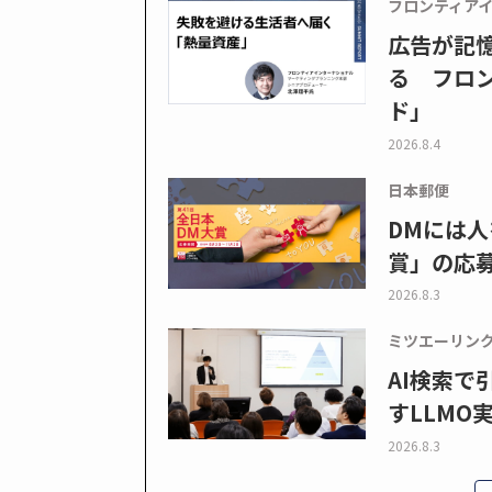
フロンティア
広告が記
る フロン
ド」
2026.8.4
日本郵便
DMには人
賞」の応
2026.8.3
ミツエーリン
AI検索
すLLMO
2026.8.3