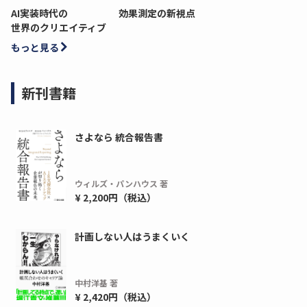
AI実装時代の
効果測定の新視点
世界のクリエイティブ
もっと見る
新刊書籍
さよなら 統合報告書
ウィルズ・パンハウス 著
¥ 2,200円（税込）
ディーピー
ガラパゴス
間1,000万本以上の配布実績！】デジタ
導入率87%でも期
計画しない人はうまくいく
ーポンを活用した販促キャンペーンを...
AIを「売上」につ
デ...
ダウンロードする
中村洋基 著
ダウ
¥ 2,420円（税込）