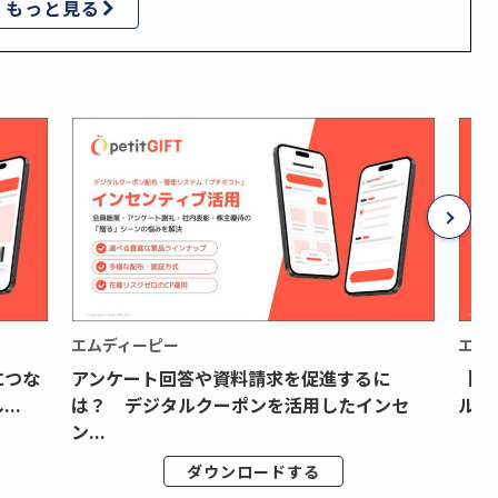
もっと見る
エムディーピー
エム
につな
アンケート回答や資料請求を促進するに
【月
..
は？ デジタルクーポンを活用したインセ
ルク
ン...
ダウンロードする