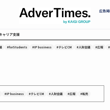
広告掲
キャリア支援
議
#forStudents
#IP business
#テレビCM
#人財会議
#広報
#IP business
#テレビCM
#人財会議
#広報
#転売