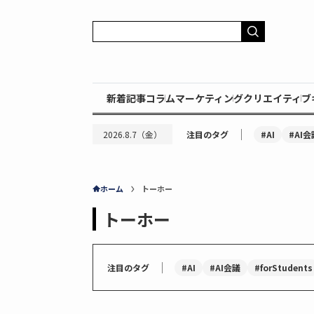
新着記事
コラム
マーケティング
クリエイティブ
｜
#AI
#AI会
2026.8.7（金）
注目のタグ
ホーム
トーホー
トーホー
｜
#AI
#AI会議
#forStudents
注目のタグ