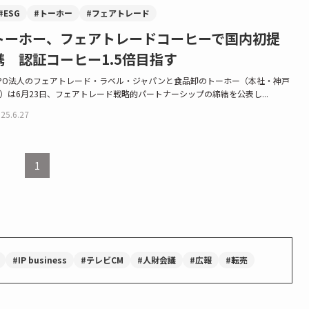
#ESG
#トーホー
#フェアトレード
トーホー、フェアトレードコーヒーで国内初提
携 認証コーヒー1.5倍目指す
PO法人のフェアトレード・ラベル・ジャパンと食品卸のトーホー（本社・神戸
）は6月23日、フェアトレード戦略的パートナーシップの締結を公表し...
25.6.27
1
#IP business
#テレビCM
#人財会議
#広報
#転売