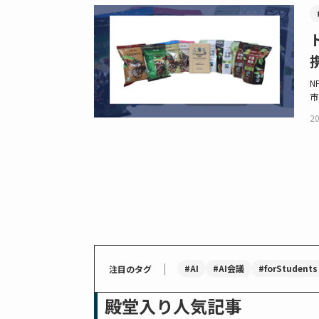
N
市
20
｜
#AI
#AI会議
#forStudents
注目のタグ
殿堂入り人気記事