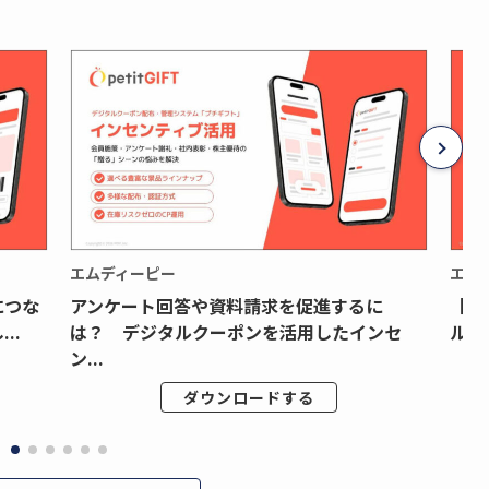
エムディーピー
エム
につな
アンケート回答や資料請求を促進するに
【月
..
は？ デジタルクーポンを活用したインセ
ルク
ン...
ダウンロードする