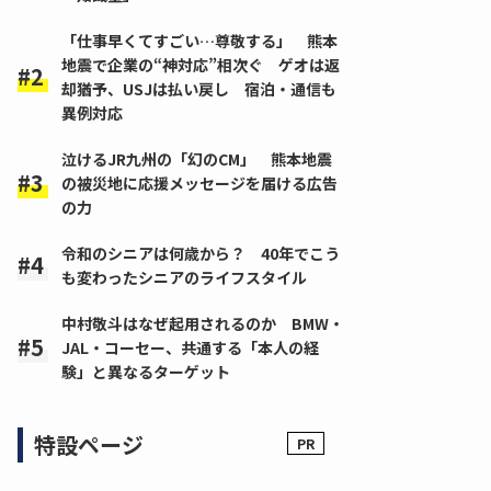
「仕事早くてすごい…尊敬する」 熊本
地震で企業の“神対応”相次ぐ ゲオは返
却猶予、USJは払い戻し 宿泊・通信も
異例対応
泣けるJR九州の「幻のCM」 熊本地震
の被災地に応援メッセージを届ける広告
の力
令和のシニアは何歳から？ 40年でこう
も変わったシニアのライフスタイル
中村敬斗はなぜ起用されるのか BMW・
JAL・コーセー、共通する「本人の経
験」と異なるターゲット
特設ページ