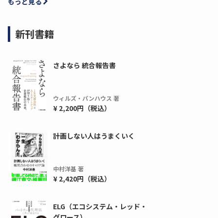
もっと見る
新刊書籍
さよなら 統合報告書
ウィルズ・パンハウス 著
¥ 2,200円（税込）
ディーピー
ガラパゴス
間1,000万本以上の配布実績！】デジタ
導入率87%でも期
計画しない人はうまくいく
ーポンを活用した販促キャンペーンを...
AIを「売上」につ
デ...
ダウンロードする
中村洋基 著
ダウ
¥ 2,420円（税込）
ELG（エコシステム・レッド・
グロース）