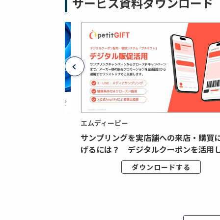
サービス資料ダウンロード
エムディーピー
広告データの“可視
サンプリングを実店舗への来店・購買
ジタル広告内製...
げるには？ デジタルクーポンを活用し.
ドする
ダウンロードする