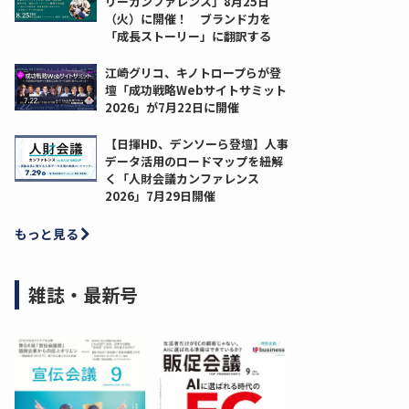
リーカンファレンス」8月25日
（火）に開催！ ブランド力を
「成長ストーリー」に翻訳する
江崎グリコ、キノトロープらが登
壇「成功戦略Webサイトサミット
2026」が7月22日に開催
【日揮HD、デンソーら登壇】人事
データ活用のロードマップを紐解
く「人財会議カンファレンス
2026」7月29日開催
もっと見る
雑誌・最新号