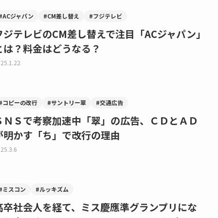
#ACジャパン
#CM差し替え
#フジテレビ
フジテレビのCM差し替えで注目「ACジャパン」
とは？料金はどうなる？
25.1.22
#コピーの改行
#サントリー翠
#交通広告
ＳＮＳで考察加速中「翠」の広告、ＣＤとＡＤ
が明かす「ち」で改行の理由
25.3.6
#ミスコン
#ルッキズム
高卒社会人を経て、ミス慶應準グランプリにな