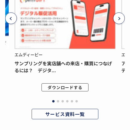
エムディーピー
エム
サンプリングを実店舗への来店・購買につなげ
ア
るには？ デジタ...
デジ
ダウンロードする
サービス資料一覧