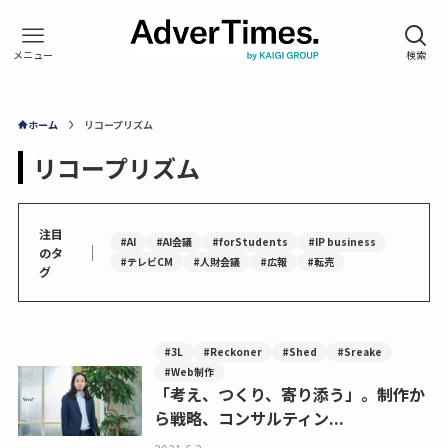
ホーム
リコープリズム
リコープリズム
注目
#AI
#AI会議
#forStudents
#IP business
｜
のタ
#テレビCM
#人財会議
#広報
#転売
グ
#3L
#Reckoner
#Shed
#Sreake
#Web制作
「考え、つくり、寄り添う」。制作か
ら戦略、コンサルティン...