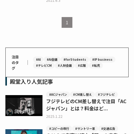
2021.6.3
1
注目
#AI
#AI会議
#forStudents
#IP business
｜
のタ
#テレビCM
#人財会議
#広報
#転売
グ
殿堂入り人気記事
#ACジャパン
#CM差し替え
#フジテレビ
フジテレビのCM差し替えで注目「AC
ジャパン」とは？料金はど...
2025.1.22
#コピーの改行
#サントリー翠
#交通広告