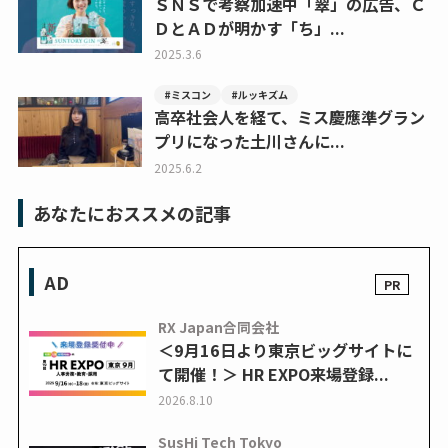
ＳＮＳで考察加速中「翠」の広告、Ｃ
ＤとＡＤが明かす「ち」...
2025.3.6
#ミスコン
#ルッキズム
高卒社会人を経て、ミス慶應準グラン
プリになった土川さんに...
2025.6.2
あなたにおススメの記事
AD
RX Japan合同会社
＜9月16日より東京ビッグサイトに
て開催！＞ HR EXPO来場登録...
2026.8.10
SusHi Tech Tokyo