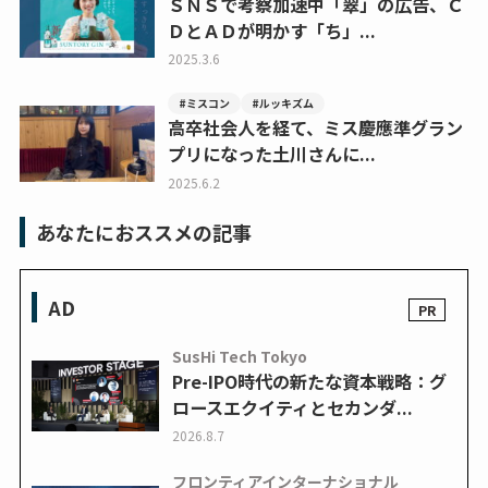
ＳＮＳで考察加速中「翠」の広告、Ｃ
ＤとＡＤが明かす「ち」...
2025.3.6
#ミスコン
#ルッキズム
高卒社会人を経て、ミス慶應準グラン
プリになった土川さんに...
2025.6.2
あなたにおススメの記事
AD
SusHi Tech Tokyo
Pre-IPO時代の新たな資本戦略：グ
ロースエクイティとセカンダ...
2026.8.7
フロンティアインターナショナル