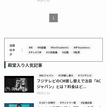
2020.1.31
1
注目
#AI
#AI会議
#forStudents
#IP business
｜
のタ
#テレビCM
#人財会議
#広報
#転売
グ
殿堂入り人気記事
#ACジャパン
#CM差し替え
#フジテレビ
フジテレビのCM差し替えで注目「AC
ジャパン」とは？料金はど...
2025.1.22
#コピーの改行
#サントリー翠
#交通広告