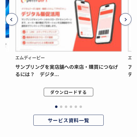
エムディーピー
エム
サンプリングを実店舗への来店・購買につなげ
ア
るには？ デジタ...
デジ
ダウンロードする
サービス資料一覧