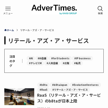
ホーム
リテール・アズ・ア・サービス
リテール・アズ・ア・サービス
注目
#AI
#AI会議
#forStudents
#IP business
｜
のタ
#テレビCM
#人財会議
#広報
#転売
グ
#b8ta
#b8taJapan
#EvolutionVentures
#RaaS
#リテール・アズ・ア・サービス
RaaS（リテール・アズ・ア・サービ
ス）のb8taが日本上陸