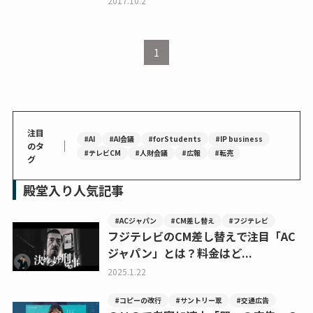
2017.10.2
1
注目
#AI
#AI会議
#forStudents
#IP business
｜
のタ
#テレビCM
#人財会議
#広報
#転売
グ
殿堂入り人気記事
#ACジャパン
#CM差し替え
#フジテレビ
フジテレビのCM差し替えで注目「AC
ジャパン」とは？料金はど...
2025.1.22
#コピーの改行
#サントリー翠
#交通広告