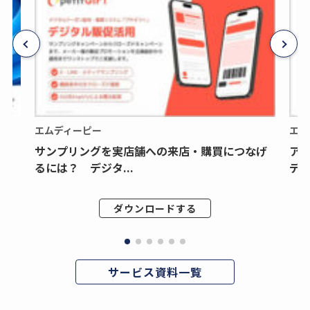
エムディーピー
エム
サンプリングを実店舗への来店・購買につなげ
ア
るには？ デジタ...
デジ
ダウンロードする
サービス資料一覧