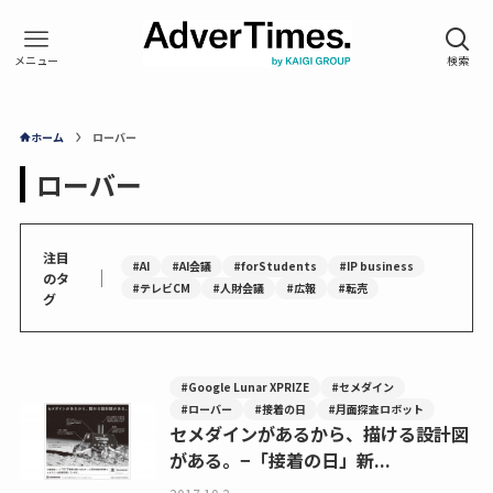
ホーム
ローバー
ローバー
注目
#AI
#AI会議
#forStudents
#IP business
｜
のタ
#テレビCM
#人財会議
#広報
#転売
グ
#Google Lunar XPRIZE
#セメダイン
#ローバー
#接着の日
#月面探査ロボット
セメダインがあるから、描ける設計図
がある。−「接着の日」新...