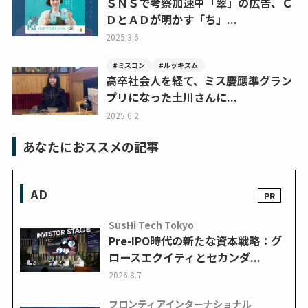
ＳＮＳで考察加速中「翠」の広告、Ｃ
ＤとＡＤが明かす「ち」...
2025.3.6
#ミスコン
#ルッキズム
高卒社会人を経て、ミス慶應準グラン
プリになった土川さんに...
2025.6.2
あなたにおススメの記事
AD
SusHi Tech Tokyo
Pre-IPO時代の新たな資本戦略：グ
ロースエクイティとセカンダ...
2026.8.7
フロンティアインターナショナル