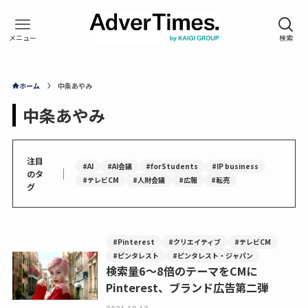
ホーム
中条あやみ
中条あやみ
注目
#AI
#AI会議
#forStudents
#IP business
｜
のタ
#テレビCM
#人財会議
#広報
#転売
グ
#Pinterest
#クリエイティブ
#テレビCM
#ピンタレスト
#ピンタレスト・ジャパン
検索量6〜8倍のテーマをCMに
Pinterest、ブランド広告第二弾