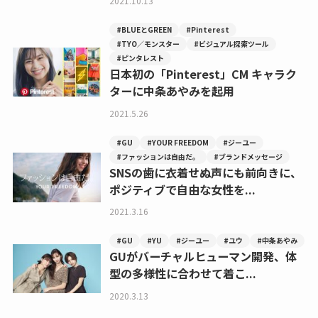
2021.10.13
#BLUEとGREEN
#Pinterest
#TYO／モンスター
#ビジュアル探索ツール
#ピンタレスト
日本初の「Pinterest」CM キャラク
ターに中条あやみを起用
2021.5.26
#GU
#YOUR FREEDOM
#ジーユー
#ファッションは⾃由だ。
#ブランドメッセージ
SNSの歯に衣着せぬ声にも前向きに、
ポジティブで自由な女性を...
2021.3.16
#GU
#YU
#ジーユー
#ユウ
#中条あやみ
GUがバーチャルヒューマン開発、体
型の多様性に合わせて着こ...
2020.3.13