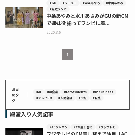
#GU
#ジーユー
#中条あやみ
#水川あさみ
#無敵ワンピ
中条あやみと水川あさみがGUの新CM
で姉妹役 揃ってワンピに着...
2020.3.6
1
注目
#AI
#AI会議
#forStudents
#IP business
｜
のタ
#テレビCM
#人財会議
#広報
#転売
グ
殿堂入り人気記事
#ACジャパン
#CM差し替え
#フジテレビ
フジテレビのCM差し替えで注目「AC