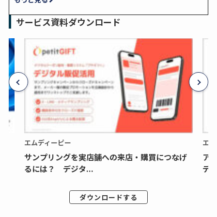
サービス資料ダウンロード
エムディーピー
エム
サンプリングを実店舗への来店・購買につなげ
ア
るには？ デジタ...
デジ
ダウンロードする