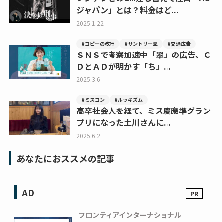
ジャパン」とは？料金はど...
2025.1.22
#コピーの改行
#サントリー翠
#交通広告
ＳＮＳで考察加速中「翠」の広告、Ｃ
ＤとＡＤが明かす「ち」...
2025.3.6
#ミスコン
#ルッキズム
高卒社会人を経て、ミス慶應準グラン
プリになった土川さんに...
2025.6.2
あなたにおススメの記事
AD
フロンティアインターナショナル