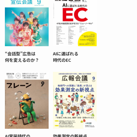
“会話型”広告は
AIに選ばれる
何を変えるのか？
時代のEC
AI実装時代の
効果測定の新視点