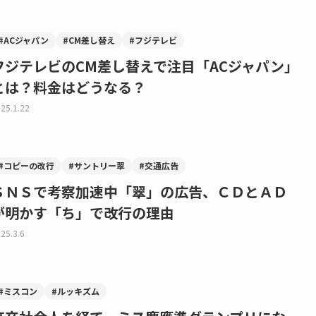
#ACジャパン
#CM差し替え
#フジテレビ
フジテレビのCM差し替えで注目「ACジャパン」
とは？料金はどうなる？
25.1.22
#コピーの改行
#サントリー翠
#交通広告
ＳＮＳで考察加速中「翠」の広告、ＣＤとＡＤ
が明かす「ち」で改行の理由
25.3.6
#ミスコン
#ルッキズム