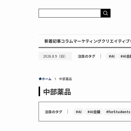
新着記事
コラム
マーケティング
クリエイティブ
｜
#AI
#AI会
2026.8.9（日）
注目のタグ
ホーム
中部薬品
中部薬品
｜
#AI
#AI会議
#forStudents
注目のタグ