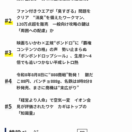
ファン付きウエアが「臭すぎる」問題を
クリア “消臭”を備えたワークマン、
120万点超を販売 一般向け攻略の鍵は
「周囲への配慮」か
映画ちいかわ×正規“ボンドロ”に「覇権
コンテンツの格」の声 勢い止まらぬ
「ボンボンドロップシール」、生産3～4
倍でも追いつかない平成レトロ熱
令和8年8月8日に“888商戦”勃発！ 銀だ
こ88円、パンチョ888g、名鉄は8時8分8
秒発売、まさに商機は“末広がり”
「経営より人命」で空気一変 イオン会
見が評価されたワケ カギはトップの
「知識量」