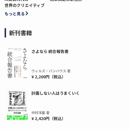
世界のクリエイティブ
もっと見る
新刊書籍
さよなら 統合報告書
ウィルズ・パンハウス 著
¥ 2,200円（税込）
ディーピー
ガラパゴス
計画しない人はうまくいく
間1,000万本以上の配布実績！】デジタ
導入率87%でも期
ーポンを活用した販促キャンペーンを...
AIを「売上」につ
デ...
中村洋基 著
ダウンロードする
¥ 2,420円（税込）
ダウ