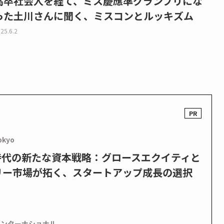
高卒社会人を経て、ミス慶應準グランプリにな
った土川さんに聞く、ミスコンとルッキズム
25.6.2
okyo
PO時代の新たな資本戦略：グロースエクイティと
リー市場が拓く、スタートアップ成長の選択
インターナショナル