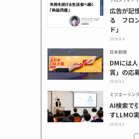
広告が記
る フロン
ド」
2026.8.4
日本郵便
DMには人
賞」の応
2026.8.3
ミツエーリン
AI検索
すLLMO
2026.8.3