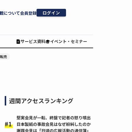
ログイン
載について
会員登録
サービス資料
イベント・セミナー
#転売
週間アクセスランキング
堅実会見が一転、終盤で記者の怒り噴出
日本製紙の事故会見はなぜ紛糾したのか
謝罪会見は「日頃の広報活動の通信簿」