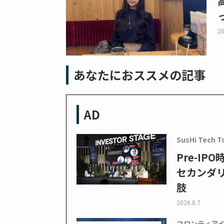
20
あなたにおススメの記事
AD
SusHi Tech T
Pre-I
セカンダ
肢
2026.8.7
フロンティア