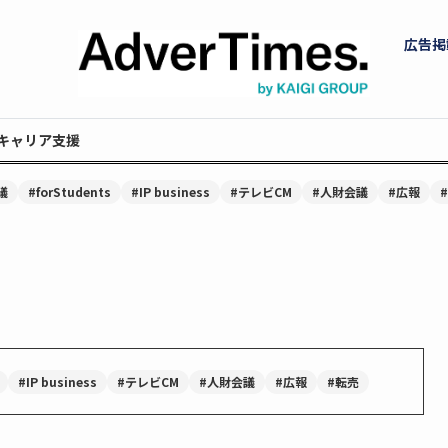
広告掲
キャリア支援
議
#forStudents
#IP business
#テレビCM
#人財会議
#広報
#IP business
#テレビCM
#人財会議
#広報
#転売