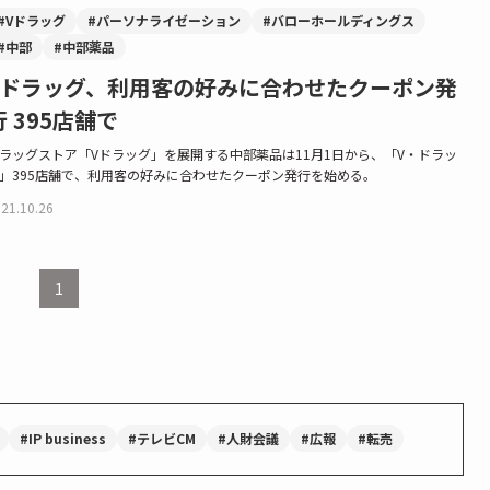
#Vドラッグ
#パーソナライゼーション
#バローホールディングス
#中部
#中部薬品
Vドラッグ、利用客の好みに合わせたクーポン発
行 395店舗で
ラッグストア「Vドラッグ」を展開する中部薬品は11月1日から、「V・ドラッ
」395店舗で、利用客の好みに合わせたクーポン発行を始める。
21.10.26
1
#IP business
#テレビCM
#人財会議
#広報
#転売