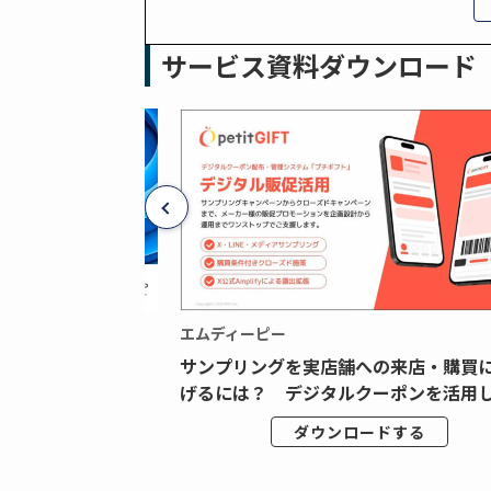
サービス資料ダウンロード
エムディーピー
広告データの“可視
サンプリングを実店舗への来店・購買
ジタル広告内製...
げるには？ デジタルクーポンを活用し.
ドする
ダウンロードする