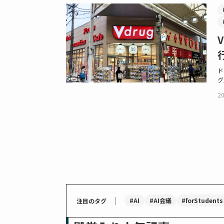
ド
グ
20
｜
#AI
#AI会議
#forStudents
注目のタグ