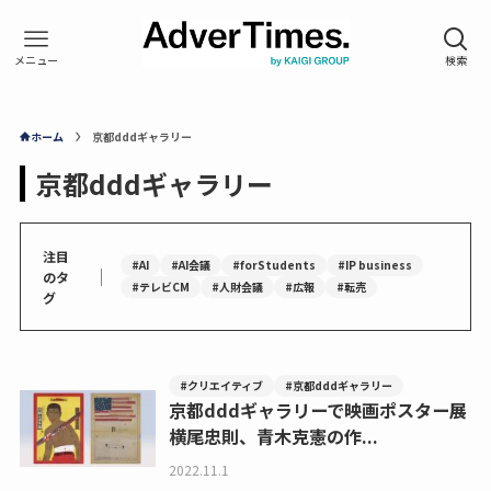
ホーム
京都dddギャラリー
京都dddギャラリー
注目
#AI
#AI会議
#forStudents
#IP business
｜
のタ
#テレビCM
#人財会議
#広報
#転売
グ
#クリエイティブ
#京都dddギャラリー
京都dddギャラリーで映画ポスター展
横尾忠則、青木克憲の作...
2022.11.1