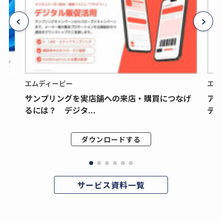
エムディーピー
エム
サンプリングを実店舗への来店・購買につなげ
ア
るには？ デジタ...
デジ
ダウンロードする
サービス資料一覧