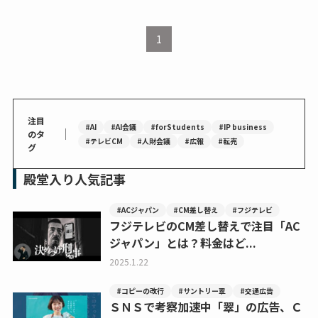
1
注目
#AI
#AI会議
#forStudents
#IP business
｜
のタ
#テレビCM
#人財会議
#広報
#転売
グ
殿堂入り人気記事
#ACジャパン
#CM差し替え
#フジテレビ
フジテレビのCM差し替えで注目「AC
ジャパン」とは？料金はど...
2025.1.22
#コピーの改行
#サントリー翠
#交通広告
ＳＮＳで考察加速中「翠」の広告、Ｃ