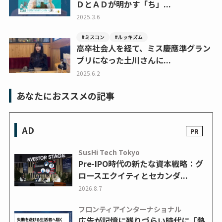
ＤとＡＤが明かす「ち」...
2025.3.6
#ミスコン
#ルッキズム
高卒社会人を経て、ミス慶應準グラン
プリになった土川さんに...
2025.6.2
あなたにおススメの記事
AD
SusHi Tech Tokyo
Pre-IPO時代の新たな資本戦略：グ
ロースエクイティとセカンダ...
2026.8.7
フロンティアインターナショナル
広告が記憶に残りづらい時代に「熱