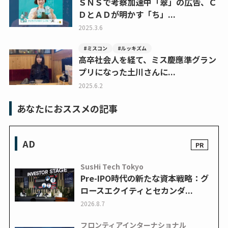
ＳＮＳで考察加速中「翠」の広告、Ｃ
ＤとＡＤが明かす「ち」...
2025.3.6
#ミスコン
#ルッキズム
高卒社会人を経て、ミス慶應準グラン
プリになった土川さんに...
2025.6.2
あなたにおススメの記事
AD
SusHi Tech Tokyo
Pre-IPO時代の新たな資本戦略：グ
ロースエクイティとセカンダ...
2026.8.7
フロンティアインターナショナル