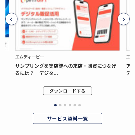
エムディーピー
エム
サンプリングを実店舗への来店・購買につなげ
ア
るには？ デジタ...
デジ
ダウンロードする
サービス資料一覧