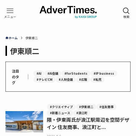
ホーム
伊東順二
伊東順二
注目
#AI
#AI会議
#forStudents
#IP business
｜
のタ
#テレビCM
#人財会議
#広報
#転売
グ
#クリエイティブ
#伊東順二
#住友商事
#新着ニュース
#浪江町
隈・伊東両氏が浪江駅周辺を空間デザ
イン 住友商事、浪江町と...