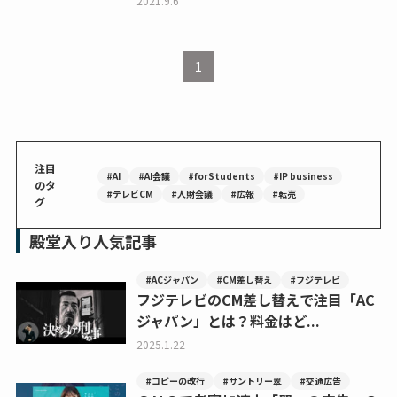
2021.9.6
1
注目
#AI
#AI会議
#forStudents
#IP business
｜
のタ
#テレビCM
#人財会議
#広報
#転売
グ
殿堂入り人気記事
#ACジャパン
#CM差し替え
#フジテレビ
フジテレビのCM差し替えで注目「AC
ジャパン」とは？料金はど...
2025.1.22
#コピーの改行
#サントリー翠
#交通広告