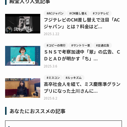
殿堂入り人気記事
#ACジャパン
#CM差し替え
#フジテレビ
フジテレビのCM差し替えで注目「AC
ジャパン」とは？料金はど...
2025.1.22
#コピーの改行
#サントリー翠
#交通広告
ＳＮＳで考察加速中「翠」の広告、Ｃ
ＤとＡＤが明かす「ち」...
2025.3.6
#ミスコン
#ルッキズム
高卒社会人を経て、ミス慶應準グラン
プリになった土川さんに...
2025.6.2
あなたにおススメの記事