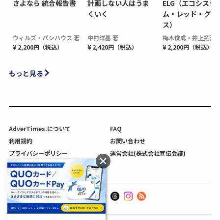
さよなら 統合報告書
計画しない人はうま
ELG（エコシステ
くいく
ム・レッド・グロ
ス）
ウィルズ・パンハウス 著
中村洋基 著
梅木俊成・井上拓海 
¥ 2,200円（税込）
¥ 2,420円（税込）
¥ 2,200円（税込）
もっと見る
AdverTimes.について
FAQ
利用規約
お問い合わせ
プライバシーポリシー
運営会社(株式会社宣伝会議)
利用者情報の外部送信について