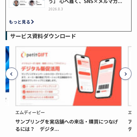
う」 心へ届く、SNS×メルマガ...
2026.8.3
もっと見る
サービス資料ダウンロード
エムディーピー
エム
サンプリングを実店舗への来店・購買につなげ
ア
るには？ デジタ...
デジ