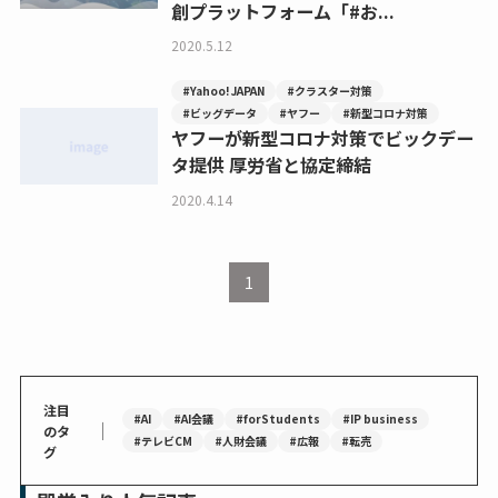
創プラットフォーム「#お...
2020.5.12
#Yahoo! JAPAN
#クラスター対策
#ビッグデータ
#ヤフー
#新型コロナ対策
ヤフーが新型コロナ対策でビックデー
タ提供 厚労省と協定締結
2020.4.14
1
注目
#AI
#AI会議
#forStudents
#IP business
｜
のタ
#テレビCM
#人財会議
#広報
#転売
グ