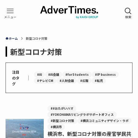
ホーム
新型コロナ対策
新型コロナ対策
注目
#AI
#AI会議
#forStudents
#IP business
｜
のタ
#テレビCM
#人財会議
#広報
#転売
グ
##おたがいハマ
#YOKOHAMAリビングラボサポートオフィス
#新型コロナ対策
#横浜コミュニティデザイン・ラボ
#横浜市
横浜市、新型コロナ対策の産官学民共