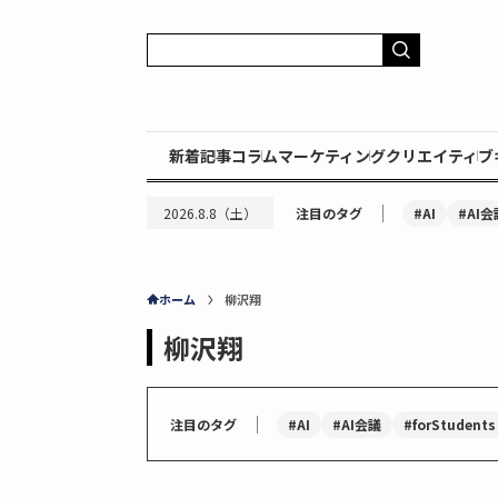
新着記事
コラム
マーケティング
クリエイティブ
｜
#AI
#AI会
2026.8.8（土）
注目のタグ
ホーム
柳沢翔
柳沢翔
｜
#AI
#AI会議
#forStudents
注目のタグ