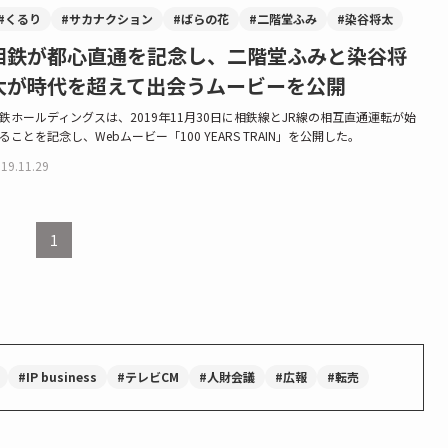
#くるり
#サカナクション
#ばらの花
#二階堂ふみ
#染谷将太
相鉄が都心直通を記念し、二階堂ふみと染谷将
太が時代を超えて出会うムービーを公開
鉄ホールディングスは、2019年11月30日に相鉄線とJR線の相互直通運転が始
ることを記念し、Webムービー「100 YEARS TRAIN」を公開した。
19.11.29
1
#IP business
#テレビCM
#人財会議
#広報
#転売