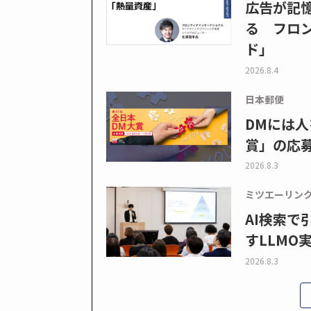
広告が記
る フロン
ド」
2026.8.4
日本郵便
DMには人
賞」の応
2026.8.3
ミツエーリン
AI検索
すLLMO
2026.8.3