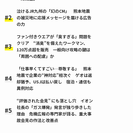
泣けるJR九州の「幻のCM」 熊本地震
の被災地に応援メッセージを届ける広告
の力
ファン付きウエアが「臭すぎる」問題を
クリア “消臭”を備えたワークマン、
120万点超を販売 一般向け攻略の鍵は
「周囲への配慮」か
「仕事早くてすごい…尊敬する」 熊本
地震で企業の“神対応”相次ぐ ゲオは返
却猶予、USJは払い戻し 宿泊・通信も
異例対応
“評価された会見” にも落とし穴 イオン
社長の「ガス爆発」発言が独り歩きした
理由 危機広報の専門家が語る、重大事
故会見の作法と改善点