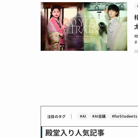
相
ま
20
｜
#AI
#AI会議
#forStudents
注目のタグ
殿堂入り人気記事