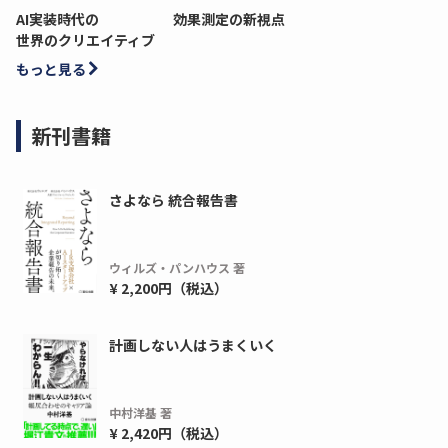
AI実装時代の
効果測定の新視点
世界のクリエイティブ
もっと見る
新刊書籍
さよなら 統合報告書
ウィルズ・パンハウス 著
ディーピー
ガラパゴス
¥ 2,200円（税込）
間1,000万本以上の配布実績！】デジタ
導入率87%でも期
ーポンを活用した販促キャンペーンを...
AIを「売上」につ
計画しない人はうまくいく
デ...
ダウンロードする
ダウ
中村洋基 著
¥ 2,420円（税込）