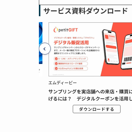
サービス資料ダウンロード
エムディーピー
広告データの“可視
サンプリングを実店舗への来店・購買
ジタル広告内製...
げるには？ デジタルクーポンを活用し.
ドする
ダウンロードする