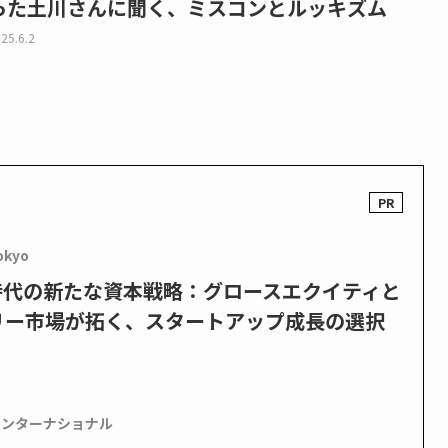
った土川さんに聞く、ミスコンとルッキズム
25.6.2
okyo
PO時代の新たな資本戦略：グロースエクイティと
リー市場が拓く、スタートアップ成長の選択
インターナショナル