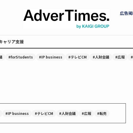
広告掲
キャリア支援
議
#forStudents
#IP business
#テレビCM
#人財会議
#広報
#IP business
#テレビCM
#人財会議
#広報
#転売