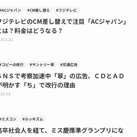
#ACジャパン
#CM差し替え
#フジテレビ
フジテレビのCM差し替えで注目「ACジャパン」
とは？料金はどうなる？
25.1.22
#コピーの改行
#サントリー翠
#交通広告
ＳＮＳで考察加速中「翠」の広告、ＣＤとＡＤ
が明かす「ち」で改行の理由
25.3.6
#ミスコン
#ルッキズム
高卒社会人を経て、ミス慶應準グランプリにな