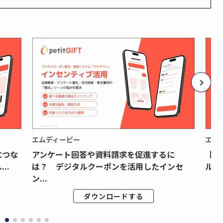
エムディーピー
エム
につな
アンケート回答や資料請求を促進するに
【月
..
は？ デジタルクーポンを活用したインセ
ルク
ン...
ダウンロードする