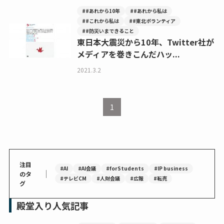
##あれから10年
##あれから私は
##これから私は
##東北ボランティア
##防災いまできること
東日本大震災から10年、Twitter社が
メディアを巻きこんだハッ...
2021.3.2
1
注目
#AI
#AI会議
#forStudents
#IP business
｜
のタ
#テレビCM
#人財会議
#広報
#転売
グ
殿堂入り人気記事