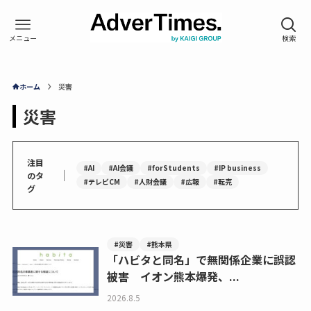
ホーム
災害
災害
注目
#AI
#AI会議
#forStudents
#IP business
｜
のタ
#テレビCM
#人財会議
#広報
#転売
グ
#災害
#熊本県
「ハビタと同名」で無関係企業に誤認
被害 イオン熊本爆発、...
2026.8.5