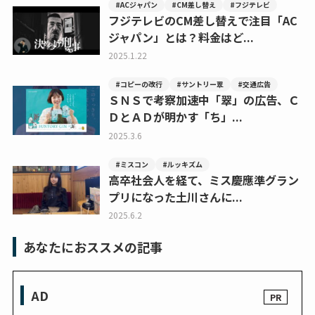
#ACジャパン
#CM差し替え
#フジテレビ
フジテレビのCM差し替えで注目「AC
ジャパン」とは？料金はど...
2025.1.22
#コピーの改行
#サントリー翠
#交通広告
ＳＮＳで考察加速中「翠」の広告、Ｃ
ＤとＡＤが明かす「ち」...
2025.3.6
#ミスコン
#ルッキズム
高卒社会人を経て、ミス慶應準グラン
プリになった土川さんに...
2025.6.2
あなたにおススメの記事
AD