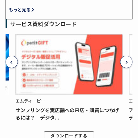
もっと見る
サービス資料ダウンロード
エムディーピー
エム
サンプリングを実店舗への来店・購買につなげ
ア
るには？ デジタ...
デジ
ダウンロードする