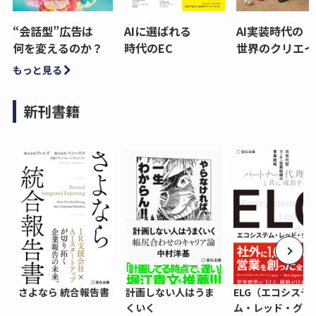
“会話型”広告は
AIに選ばれる
AI実装時代の
何を変えるのか？
時代のEC
世界のクリエイ
もっと見る
新刊書籍
さよなら 統合報告書
計画しない人はうま
ELG（エコシステ
くいく
ム・レッド・グロ