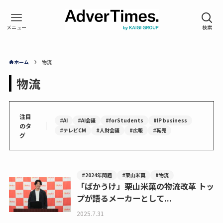
ホーム
物流
物流
注目
#AI
#AI会議
#forStudents
#IP business
｜
のタ
#テレビCM
#人財会議
#広報
#転売
グ
#2024年問題
#栗山米菓
#物流
「ばかうけ」栗山米菓の物流改革 トッ
プが語るメーカーとして...
2025.7.31