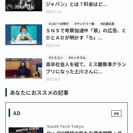
ジャパン」とは？料金はど...
2025.1.22
#コピーの改行
#サントリー翠
#交通広告
ＳＮＳで考察加速中「翠」の広告、Ｃ
ＤとＡＤが明かす「ち」...
2025.3.6
#ミスコン
#ルッキズム
高卒社会人を経て、ミス慶應準グラン
プリになった土川さんに...
2025.6.2
あなたにおススメの記事
AD
SusHi Tech Tokyo