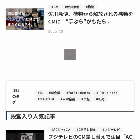
#CM
#佐川急便
#物流
佐川急便、荷物から解放される感動を
CMに “手ぶら”がもたら...
2025.7.9
1
注目
#AI
#AI会議
#forStudents
#IP business
｜
のタ
#テレビCM
#人財会議
#広報
#転売
グ
殿堂入り人気記事
#ACジャパン
#CM差し替え
#フジテレビ
フジテレビのCM差し替えで注目「AC