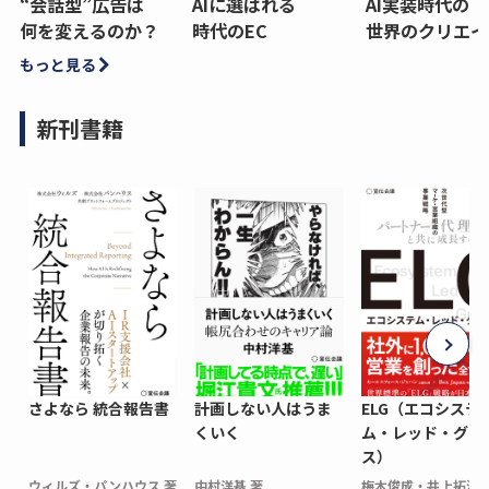
“会話型”広告は
AIに選ばれる
AI実装時代の
何を変えるのか？
時代のEC
世界のクリエイ
もっと見る
新刊書籍
さよなら 統合報告書
計画しない人はうま
ELG（エコシステ
くいく
ム・レッド・グロ
ス）
ウィルズ・パンハウス 著
中村洋基 著
梅木俊成・井上拓海 