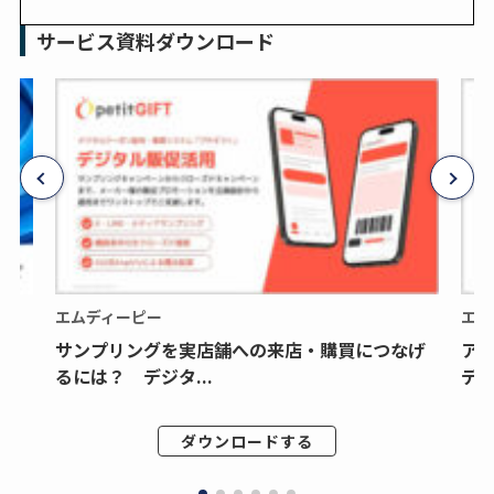
サービス資料ダウンロード
エムディーピー
エム
サンプリングを実店舗への来店・購買につなげ
ア
るには？ デジタ...
デジ
ダウンロードする