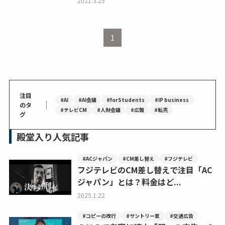
2021.3.25
1
注目
#AI
#AI会議
#forStudents
#IP business
｜
のタ
#テレビCM
#人財会議
#広報
#転売
グ
殿堂入り人気記事
#ACジャパン
#CM差し替え
#フジテレビ
フジテレビのCM差し替えで注目「AC
ジャパン」とは？料金はど...
2025.1.22
#コピーの改行
#サントリー翠
#交通広告