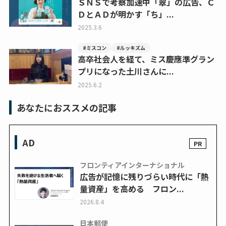
ＳＮＳで考察加速中「翠」の広告、Ｃ
ＤとＡＤが明かす「ち」...
2025.3.6
#ミスコン
#ルッキズム
高卒社会人を経て、ミス慶應準グラン
プリになった土川さんに...
2025.6.2
あなたにおススメの記事
AD
フロンティアインターナショナル
広告が記憶に残りづらい時代に「熱
量資産」を高める フロン...
2026.8.4
日本郵便