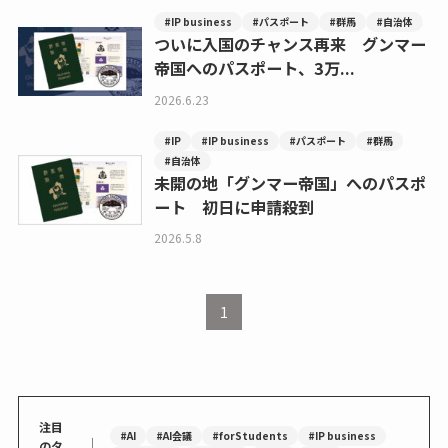
#IP business
#パスポート
#群馬
#自治体
ついに入国のチャンス再来 グンマー
帝国へのパスポート、3万...
2026.6.23
#IP
#IP business
#パスポート
#群馬
#自治体
未開の地「グンマー帝国」へのパスポ
ート 初日に申請殺到
2026.5.8
1
注目
#AI
#AI会議
#forStudents
#IP business
｜
のタ