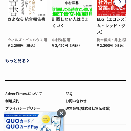
さよなら 統合報告書
計画しない人はうま
ELG（エコシステ
くいく
ム・レッド・グロ
ス）
ウィルズ・パンハウス 著
中村洋基 著
梅木俊成・井上拓海 
¥ 2,200円（税込）
¥ 2,420円（税込）
¥ 2,200円（税込）
もっと見る
AdverTimes.について
FAQ
利用規約
お問い合わせ
プライバシーポリシー
運営会社(株式会社宣伝会議)
利用者情報の外部送信について