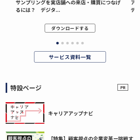
サンプリングを実店舗への来店・購買につなげ
ア
るには？ デジタ...
デジ
ダウンロードする
サービス資料一覧
特設ページ
キャリアアップナビ
【特集】顧客視点の企業変革ー挑戦す