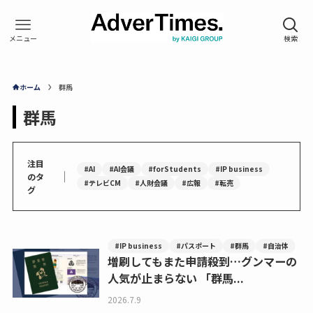
ホーム
群馬
群馬
注目
#AI
#AI会議
#forStudents
#IP business
｜
のタ
#テレビCM
#人財会議
#広報
#転売
グ
#IP business
#パスポート
#群馬
#自治体
増刷してもまた申請殺到…グンマーの
人気が止まらない 「群馬...
2026.7.9