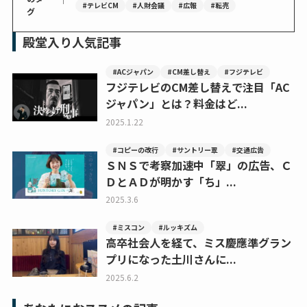
#テレビCM
#人財会議
#広報
#転売
グ
殿堂入り人気記事
#ACジャパン
#CM差し替え
#フジテレビ
フジテレビのCM差し替えで注目「AC
ジャパン」とは？料金はど...
2025.1.22
#コピーの改行
#サントリー翠
#交通広告
ＳＮＳで考察加速中「翠」の広告、Ｃ
ＤとＡＤが明かす「ち」...
2025.3.6
#ミスコン
#ルッキズム
高卒社会人を経て、ミス慶應準グラン
プリになった土川さんに...
2025.6.2