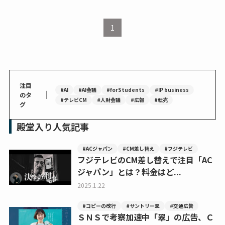
1
注目
#AI
#AI会議
#forStudents
#IP business
｜
のタ
#テレビCM
#人財会議
#広報
#転売
グ
殿堂入り人気記事
#ACジャパン
#CM差し替え
#フジテレビ
フジテレビのCM差し替えで注目「AC
ジャパン」とは？料金はど...
2025.1.22
#コピーの改行
#サントリー翠
#交通広告
ＳＮＳで考察加速中「翠」の広告、Ｃ