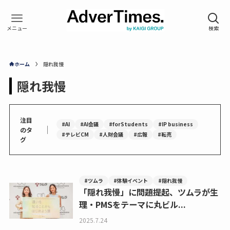
ホーム
隠れ我慢
隠れ我慢
注目
#AI
#AI会議
#forStudents
#IP business
｜
のタ
#テレビCM
#人財会議
#広報
#転売
グ
#ツムラ
#体験イベント
#隠れ我慢
「隠れ我慢」に問題提起、ツムラが生
理・PMSをテーマに丸ビル...
2025.7.24