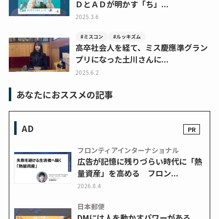
ＤとＡＤが明かす「ち」...
2025.3.6
#ミスコン
#ルッキズム
高卒社会人を経て、ミス慶應準グラン
プリになった土川さんに...
2025.6.2
あなたにおススメの記事
AD
フロンティアインターナショナル
広告が記憶に残りづらい時代に「熱
量資産」を高める フロン...
2026.8.4
日本郵便
DMには人を動かすパワーがある