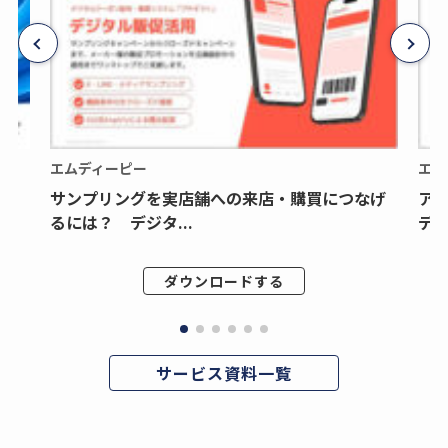
エムディーピー
エム
サンプリングを実店舗への来店・購買につなげ
ア
るには？ デジタ...
デジ
ダウンロードする
サービス資料一覧