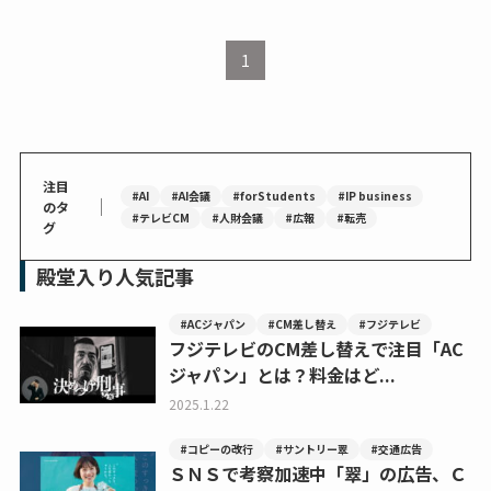
1
注目
#AI
#AI会議
#forStudents
#IP business
｜
のタ
#テレビCM
#人財会議
#広報
#転売
グ
殿堂入り人気記事
#ACジャパン
#CM差し替え
#フジテレビ
フジテレビのCM差し替えで注目「AC
ジャパン」とは？料金はど...
2025.1.22
#コピーの改行
#サントリー翠
#交通広告
ＳＮＳで考察加速中「翠」の広告、Ｃ