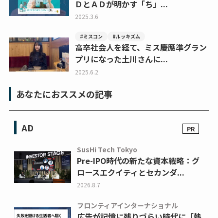
ＤとＡＤが明かす「ち」...
2025.3.6
#ミスコン
#ルッキズム
高卒社会人を経て、ミス慶應準グラン
プリになった土川さんに...
2025.6.2
あなたにおススメの記事
AD
SusHi Tech Tokyo
Pre-IPO時代の新たな資本戦略：グ
ロースエクイティとセカンダ...
2026.8.7
フロンティアインターナショナル
広告が記憶に残りづらい時代に「熱