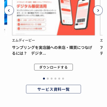
エムディーピー
エム
サンプリングを実店舗への来店・購買につなげ
ア
るには？ デジタ...
デジ
ダウンロードする
サービス資料一覧