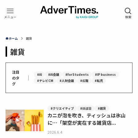
ホーム
雑貨
雑貨
注目
#AI
#AI会議
#forStudents
#IP business
｜
のタ
#テレビCM
#人財会議
#広報
#転売
グ
#クリエイティブ
#ほぼ日
#雑貨
カニが泡を吹き、ティッシュは氷山
に…「架空が実在する雑貨店...
2026.6.4