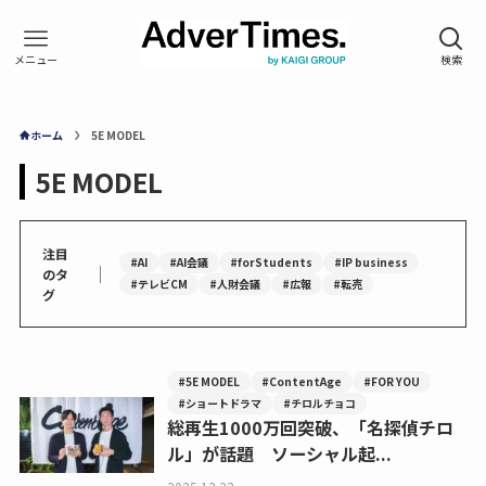
ホーム
5E MODEL
5E MODEL
注目
#AI
#AI会議
#forStudents
#IP business
｜
のタ
#テレビCM
#人財会議
#広報
#転売
グ
#5E MODEL
#ContentAge
#FOR YOU
#ショートドラマ
#チロルチョコ
総再生1000万回突破、「名探偵チロ
ル」が話題 ソーシャル起...