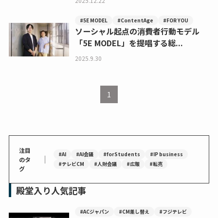
2025.12.22
#5E MODEL
#ContentAge
#FOR YOU
ソーシャル起点の消費者行動モデル
「5E MODEL」を提唱する総...
2025.9.30
1
注目
#AI
#AI会議
#forStudents
#IP business
｜
のタ
#テレビCM
#人財会議
#広報
#転売
グ
殿堂入り人気記事
#ACジャパン
#CM差し替え
#フジテレビ