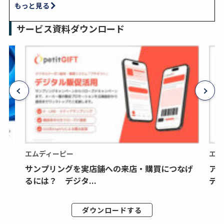
もっと見る
サービス資料ダウンロード
エムディーピー
エム
サンプリングを実店舗への来店・購買につなげ
ア
るには？ デジタ...
デジ
ダウンロードする