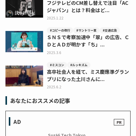
フジテレビのCM差し替えで注目「AC
ジャパン」とは？料金はど...
2025.1.22
#コピーの改行
#サントリー翠
#交通広告
ＳＮＳで考察加速中「翠」の広告、Ｃ
ＤとＡＤが明かす「ち」...
2025.3.6
#ミスコン
#ルッキズム
高卒社会人を経て、ミス慶應準グラン
プリになった土川さんに...
2025.6.2
あなたにおススメの記事
AD
SusHi Tech Tokyo