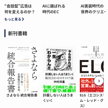
“会話型”広告は
AIに選ばれる
AI実装時代の
何を変えるのか？
時代のEC
世界のクリエイ
もっと見る
新刊書籍
さよなら 統合報告書
計画しない人はうま
ELG（エコシステ
くいく
ム・レッド・グロ
ス）