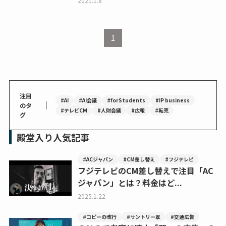
2021.1.8
1
注目
#AI
#AI会議
#forStudents
#IP business
｜
のタ
#テレビCM
#人財会議
#広報
#転売
グ
殿堂入り人気記事
#ACジャパン
#CM差し替え
#フジテレビ
フジテレビのCM差し替えで注目「AC
ジャパン」とは？料金はど...
2025.1.22
#コピーの改行
#サントリー翠
#交通広告