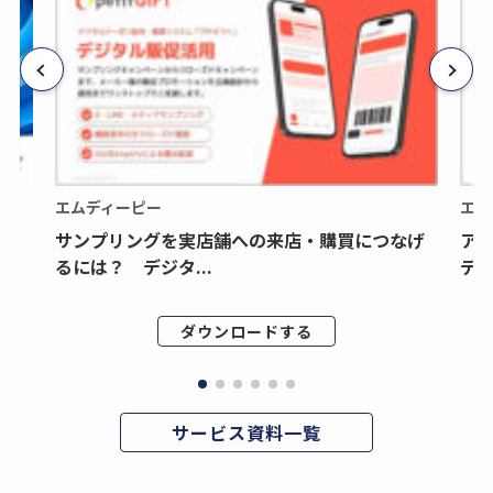
エムディーピー
エム
サンプリングを実店舗への来店・購買につなげ
ア
るには？ デジタ...
デジ
ダウンロードする
サービス資料一覧