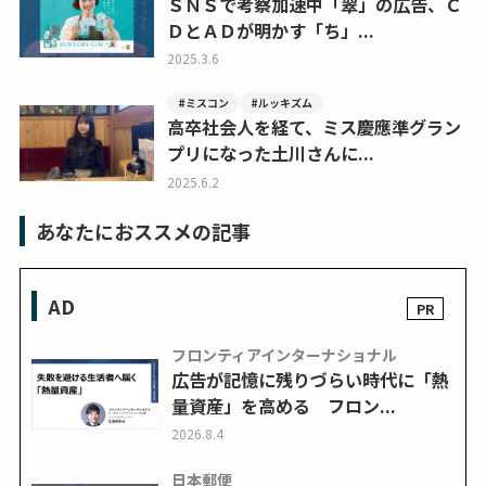
ＳＮＳで考察加速中「翠」の広告、Ｃ
ＤとＡＤが明かす「ち」...
2025.3.6
#ミスコン
#ルッキズム
高卒社会人を経て、ミス慶應準グラン
プリになった土川さんに...
2025.6.2
あなたにおススメの記事
AD
フロンティアインターナショナル
広告が記憶に残りづらい時代に「熱
量資産」を高める フロン...
2026.8.4
日本郵便