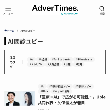
ホーム
AI問診ユビー
AI問診ユビー
注目
#AI
#AI会議
#forStudents
#IP business
｜
のタ
#テレビCM
#人財会議
#広報
#転売
グ
#AI
#AI受診相談ユビー
#AI問診ユビー
#Ubie
#ハヤカワ五味
「医療×AI」で広がる可能性…。Ubie
共同代表・久保恒太が着目...