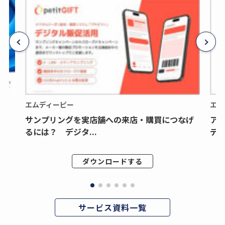
エムディーピー
エム
サンプリングを実店舗への来店・購買につなげ
ア
るには？ デジタ...
デジ
ダウンロードする
サービス資料一覧