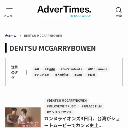
ホーム
DENTSU MCGARRYBOWEN
DENTSU MCGARRYBOWEN
注目
#AI
#AI会議
#forStudents
#IP business
｜
のタ
#テレビCM
#人財会議
#広報
#転売
グ
#DENTSU MCGARRYBOWEN
#IN LOVE WE TRUST
#PALACE FILM
#カンヌライオンズ
カンヌライオンズ3日目、台湾がショ
ートムービーでカンヌ史上...