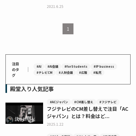
2021.6.25
1
注目
#AI
#AI会議
#forStudents
#IP business
｜
のタ
#テレビCM
#人財会議
#広報
#転売
グ
殿堂入り人気記事
#ACジャパン
#CM差し替え
#フジテレビ
フジテレビのCM差し替えで注目「AC
ジャパン」とは？料金はど...
2025.1.22