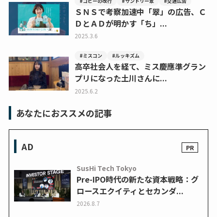
#コピーの改行
#サントリー翠
#交通広告
ＳＮＳで考察加速中「翠」の広告、Ｃ
ＤとＡＤが明かす「ち」...
2025.3.6
#ミスコン
#ルッキズム
高卒社会人を経て、ミス慶應準グラン
プリになった土川さんに...
2025.6.2
あなたにおススメの記事
AD
SusHi Tech Tokyo
Pre-IPO時代の新たな資本戦略：グ
ロースエクイティとセカンダ...
2026.8.7