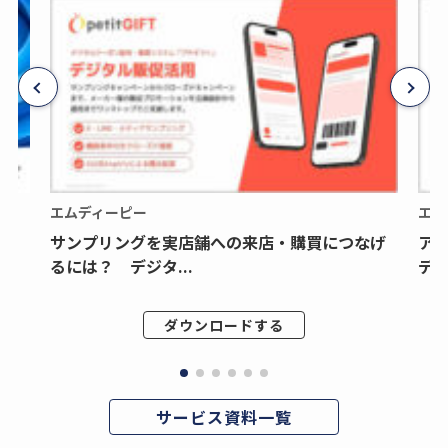
エムディーピー
エム
サンプリングを実店舗への来店・購買につなげ
ア
るには？ デジタ...
デジ
ダウンロードする
サービス資料一覧