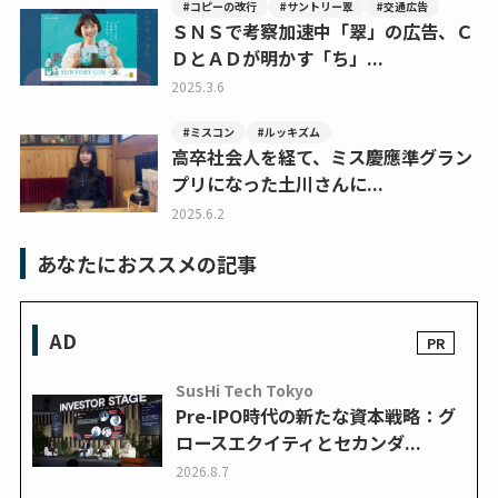
#コピーの改行
#サントリー翠
#交通広告
ＳＮＳで考察加速中「翠」の広告、Ｃ
ＤとＡＤが明かす「ち」...
2025.3.6
#ミスコン
#ルッキズム
高卒社会人を経て、ミス慶應準グラン
プリになった土川さんに...
2025.6.2
あなたにおススメの記事
AD
SusHi Tech Tokyo
Pre-IPO時代の新たな資本戦略：グ
ロースエクイティとセカンダ...
2026.8.7