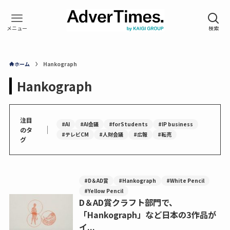
ホーム
Hankograph
Hankograph
注目
#AI
#AI会議
#forStudents
#IP business
｜
のタ
#テレビCM
#人財会議
#広報
#転売
グ
#D＆AD賞
#Hankograph
#White Pencil
#Yellow Pencil
D＆AD賞クラフト部門で、
「Hankograph」など日本の3作品が
イ...