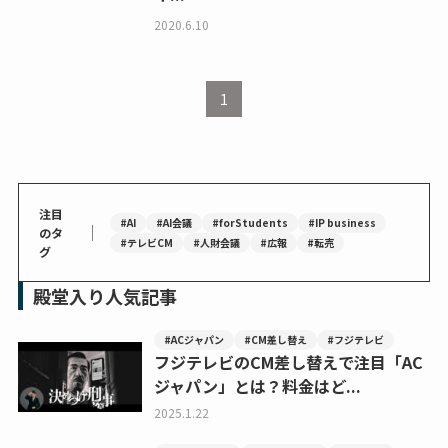
2020.6.10
1
注目
#AI
#AI会議
#forStudents
#IP business
｜
のタ
#テレビCM
#人財会議
#広報
#転売
グ
殿堂入り人気記事
#ACジャパン
#CM差し替え
#フジテレビ
フジテレビのCM差し替えで注目「AC
ジャパン」とは？料金はど...
2025.1.22