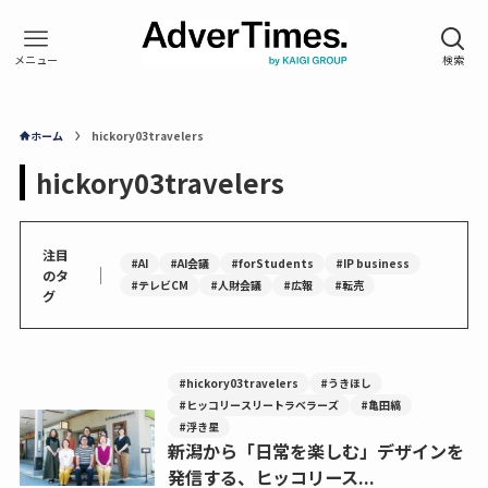
ホーム
hickory03travelers
hickory03travelers
注目
#AI
#AI会議
#forStudents
#IP business
｜
のタ
#テレビCM
#人財会議
#広報
#転売
グ
#hickory03travelers
#うきほし
#ヒッコリースリートラベラーズ
#亀田縞
#浮き星
新潟から「日常を楽しむ」デザインを
発信する、ヒッコリース...