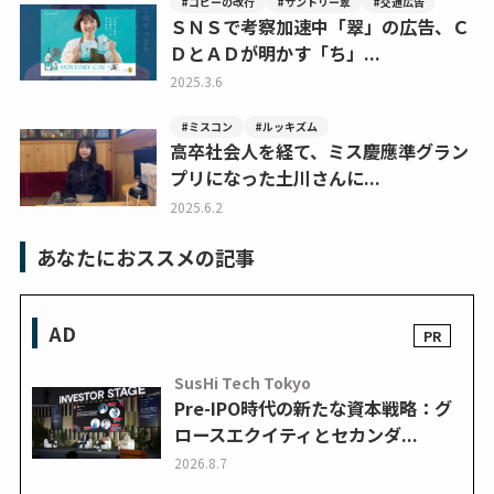
#コピーの改行
#サントリー翠
#交通広告
ＳＮＳで考察加速中「翠」の広告、Ｃ
ＤとＡＤが明かす「ち」...
2025.3.6
#ミスコン
#ルッキズム
高卒社会人を経て、ミス慶應準グラン
プリになった土川さんに...
2025.6.2
あなたにおススメの記事
AD
SusHi Tech Tokyo
Pre-IPO時代の新たな資本戦略：グ
ロースエクイティとセカンダ...
2026.8.7