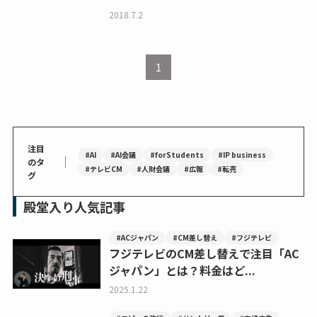
2018.7.2
1
注目
#AI
#AI会議
#forStudents
#IP business
｜
のタ
#テレビCM
#人財会議
#広報
#転売
グ
殿堂入り人気記事
#ACジャパン
#CM差し替え
#フジテレビ
フジテレビのCM差し替えで注目「AC
ジャパン」とは？料金はど...
2025.1.22