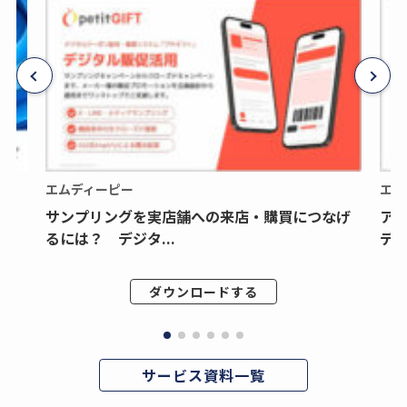
エムディーピー
エム
サンプリングを実店舗への来店・購買につなげ
ア
るには？ デジタ...
デジ
ダウンロードする
サービス資料一覧