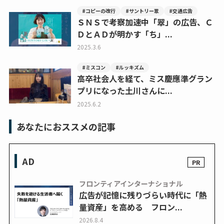
#コピーの改行
#サントリー翠
#交通広告
ＳＮＳで考察加速中「翠」の広告、Ｃ
ＤとＡＤが明かす「ち」...
2025.3.6
#ミスコン
#ルッキズム
高卒社会人を経て、ミス慶應準グラン
プリになった土川さんに...
2025.6.2
あなたにおススメの記事
AD
フロンティアインターナショナル
広告が記憶に残りづらい時代に「熱
量資産」を高める フロン...
2026.8.4