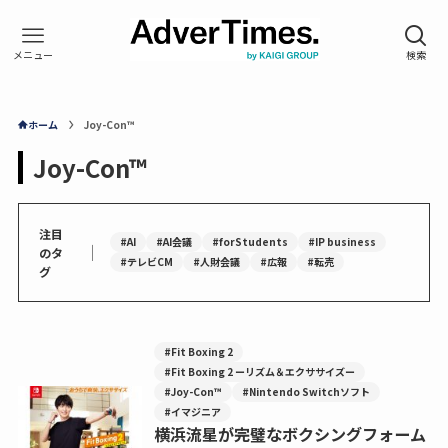
ホーム
Joy-Con™
Joy-Con™
注目
#AI
#AI会議
#forStudents
#IP business
｜
のタ
#テレビCM
#人財会議
#広報
#転売
グ
#Fit Boxing 2
#Fit Boxing 2 ーリズム＆エクササイズー
#Joy-Con™
#Nintendo Switchソフト
#イマジニア
横浜流星が完璧なボクシングフォーム