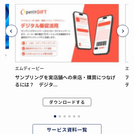
エムディーピー
エム
サンプリングを実店舗への来店・購買につなげ
ア
るには？ デジタ...
デジ
ダウンロードする
サービス資料一覧