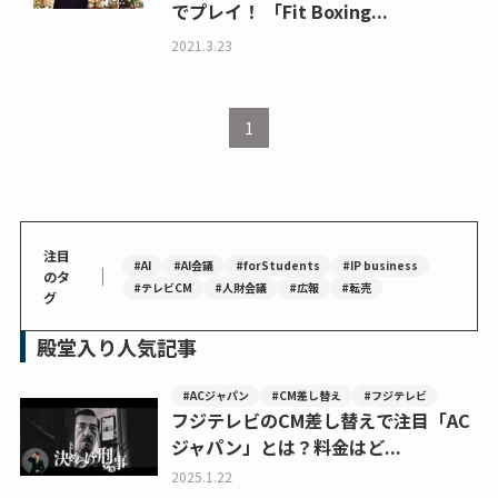
でプレイ！ 「Fit Boxing...
2021.3.23
1
注目
#AI
#AI会議
#forStudents
#IP business
｜
のタ
#テレビCM
#人財会議
#広報
#転売
グ
殿堂入り人気記事
#ACジャパン
#CM差し替え
#フジテレビ
フジテレビのCM差し替えで注目「AC
ジャパン」とは？料金はど...
2025.1.22