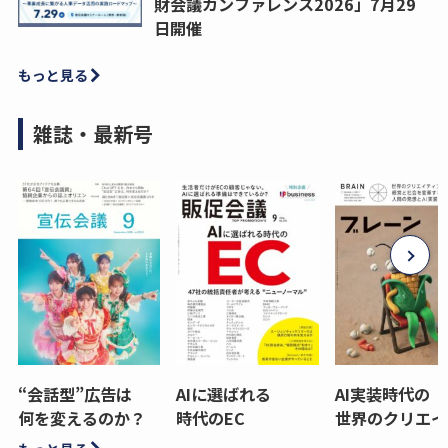
財会議カンファレンス2026」7月29
日開催
もっと見る
雑誌・最新号
“会話型”広告は
AIに選ばれる
AI実装時代の
何を変えるのか？
時代のEC
世界のクリエイ