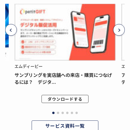
エムディーピー
エム
サンプリングを実店舗への来店・購買につなげ
ア
るには？ デジタ...
デジ
ダウンロードする
サービス資料一覧