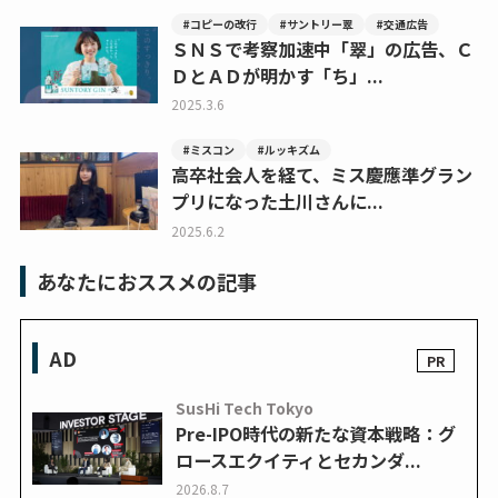
#コピーの改行
#サントリー翠
#交通広告
ＳＮＳで考察加速中「翠」の広告、Ｃ
ＤとＡＤが明かす「ち」...
2025.3.6
#ミスコン
#ルッキズム
高卒社会人を経て、ミス慶應準グラン
プリになった土川さんに...
2025.6.2
あなたにおススメの記事
AD
SusHi Tech Tokyo
Pre-IPO時代の新たな資本戦略：グ
ロースエクイティとセカンダ...
2026.8.7