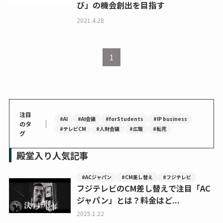
び」の機会創出を目指す
2021.4.28
1
注目
#AI
#AI会議
#forStudents
#IP business
｜
のタ
#テレビCM
#人財会議
#広報
#転売
グ
殿堂入り人気記事
#ACジャパン
#CM差し替え
#フジテレビ
フジテレビのCM差し替えで注目「AC
ジャパン」とは？料金はど...
2025.1.22