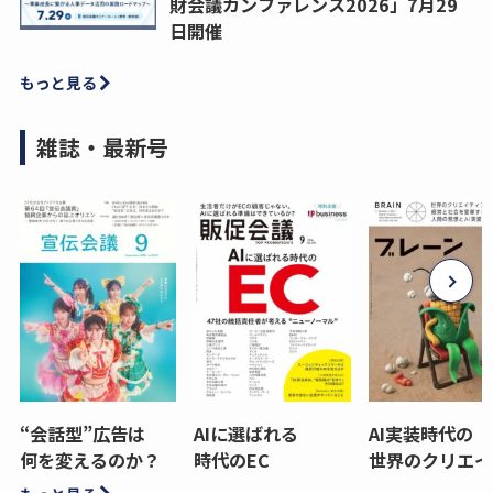
財会議カンファレンス2026」7月29
日開催
もっと見る
雑誌・最新号
“会話型”広告は
AIに選ばれる
AI実装時代の
何を変えるのか？
時代のEC
世界のクリエイ