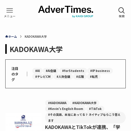
ホーム
KADOKAWA大学
KADOKAWA大学
注目
#AI
#AI会議
#forStudents
#IP business
｜
のタ
#テレビCM
#人財会議
#広報
#転売
グ
#KADOKAWA
#KADOKAWA大学
#Kevin's English Room
#TikTok
#その英語、本当にあってる？ ネイティブならこう答え
ます
KADOKAWAとTikTokが連携、「学