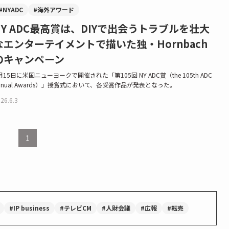
#NYADC
#海外アワード
NY ADC最高賞は、DIYで出会うトラブルを壮大
なエンターテイメントで描いた独・Hornbach
のキャンペーン
月15日に米国ニューヨークで開催された「第105回 NY ADC賞（the 105th ADC
nnual Awards）」授賞式において、各受賞作品が発表となった。
26.6.3
1
#IP business
#テレビCM
#人財会議
#広報
#転売