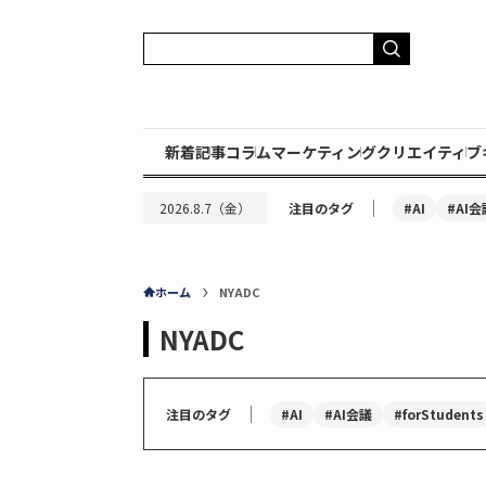
新着記事
コラム
マーケティング
クリエイティブ
｜
#AI
#AI会
2026.8.7（金）
注目のタグ
ホーム
NYADC
NYADC
｜
#AI
#AI会議
#forStudents
注目のタグ