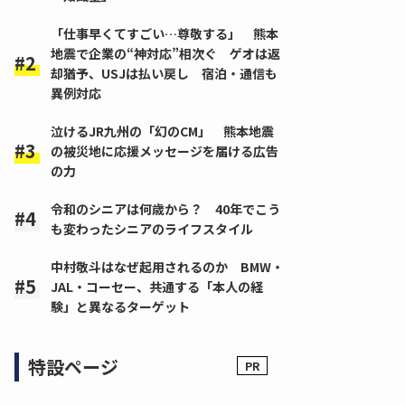
「仕事早くてすごい…尊敬する」 熊本
地震で企業の“神対応”相次ぐ ゲオは返
却猶予、USJは払い戻し 宿泊・通信も
異例対応
泣けるJR九州の「幻のCM」 熊本地震
の被災地に応援メッセージを届ける広告
の力
令和のシニアは何歳から？ 40年でこう
も変わったシニアのライフスタイル
中村敬斗はなぜ起用されるのか BMW・
JAL・コーセー、共通する「本人の経
験」と異なるターゲット
特設ページ