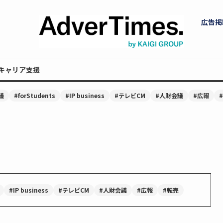
広告掲
キャリア支援
議
#forStudents
#IP business
#テレビCM
#人財会議
#広報
#IP business
#テレビCM
#人財会議
#広報
#転売