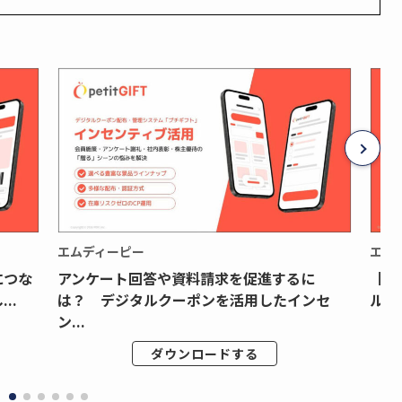
エムディーピー
エム
につな
アンケート回答や資料請求を促進するに
【月
..
は？ デジタルクーポンを活用したインセ
ルク
ン...
ダウンロードする