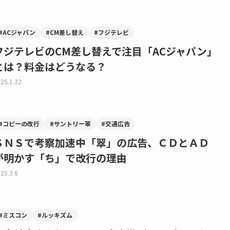
#ACジャパン
#CM差し替え
#フジテレビ
フジテレビのCM差し替えで注目「ACジャパン」
とは？料金はどうなる？
25.1.22
#コピーの改行
#サントリー翠
#交通広告
ＳＮＳで考察加速中「翠」の広告、ＣＤとＡＤ
が明かす「ち」で改行の理由
25.3.6
#ミスコン
#ルッキズム