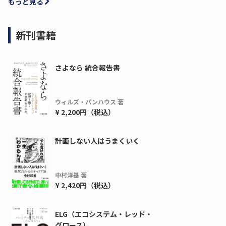
もっと見る
新刊書籍
さよなら 統合報告書
ウィルズ・パンハウス 著
¥ 2,200円（税込）
計画しない人はうまくいく
ディーピー
ガラパゴス
間1,000万本以上の配布実績！】デジタ
導入率87%でも期
ーポンを活用した販促キャンペーンを...
AIを「売上」につ
中村洋基 著
デ...
¥ 2,420円（税込）
ダウンロードする
ダウ
ELG（エコシステム・レッド・
グロース）