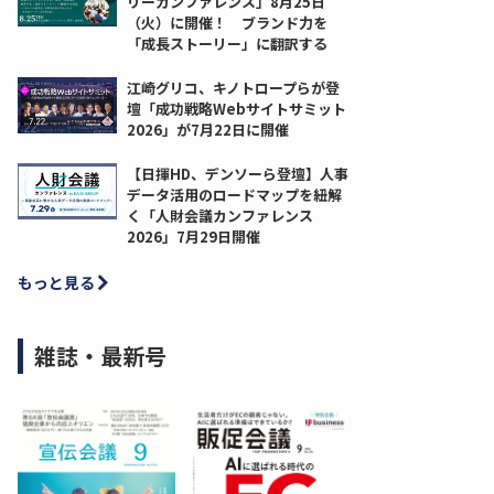
リーカンファレンス」8月25日
（火）に開催！ ブランド力を
「成長ストーリー」に翻訳する
江崎グリコ、キノトロープらが登
壇「成功戦略Webサイトサミット
2026」が7月22日に開催
【日揮HD、デンソーら登壇】人事
データ活用のロードマップを紐解
く「人財会議カンファレンス
2026」7月29日開催
もっと見る
雑誌・最新号