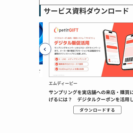
サービス資料ダウンロード
エムディーピー
広告データの“可視
サンプリングを実店舗への来店・購買
ジタル広告内製...
げるには？ デジタルクーポンを活用し.
ドする
ダウンロードする