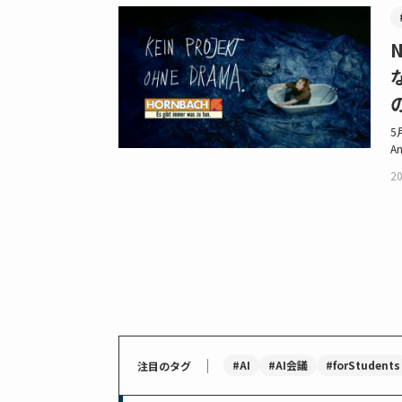
5
A
20
｜
#AI
#AI会議
#forStudents
注目のタグ