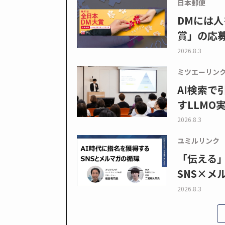
日本郵便
DMには人
賞」の応
2026.8.3
ミツエーリン
AI検索
すLLMO
2026.8.3
ユミルリンク
「伝える
SNS×メ
2026.8.3