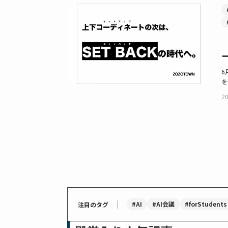
6
を
20
｜
#AI
#AI会議
#forStudents
注目のタグ