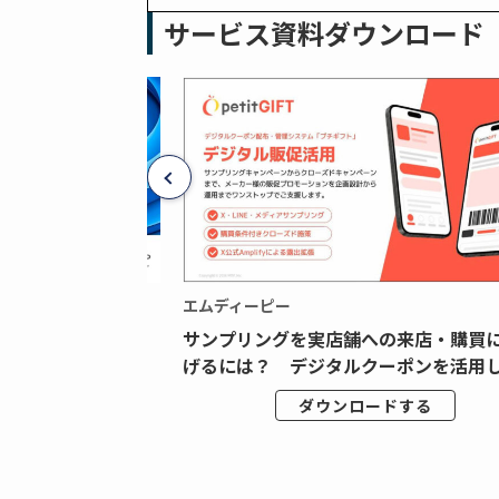
サービス資料ダウンロード
エムディーピー
広告データの“可視
サンプリングを実店舗への来店・購買
ジタル広告内製...
げるには？ デジタルクーポンを活用し.
ドする
ダウンロードする