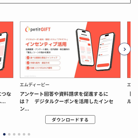
エムディーピー
エム
につな
アンケート回答や資料請求を促進するに
【月
..
は？ デジタルクーポンを活用したインセ
ルク
ン...
ダウンロードする