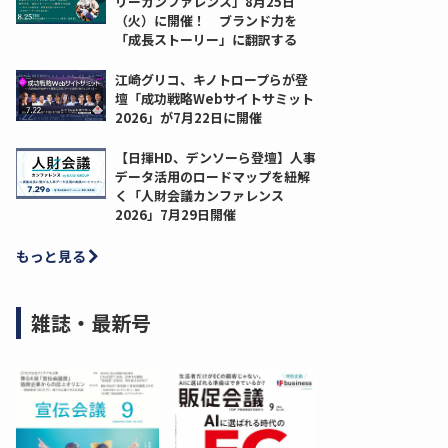
リーカンファレンス」8月25日
（火）に開催！ ブランド力を
「成長ストーリー」に翻訳する
江崎グリコ、キノトロープらが登
壇「成功戦略Webサイトサミット
2026」が7月22日に開催
【日揮HD、デンソーら登壇】人事
データ活用のロードマップを紐解
く「人財会議カンファレンス
2026」7月29日開催
もっと見る
雑誌・最新号