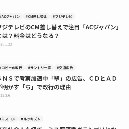
#ACジャパン
#CM差し替え
#フジテレビ
フジテレビのCM差し替えで注目「ACジャパン」
とは？料金はどうなる？
25.1.22
#コピーの改行
#サントリー翠
#交通広告
ＳＮＳで考察加速中「翠」の広告、ＣＤとＡＤ
が明かす「ち」で改行の理由
25.3.6
#ミスコン
#ルッキズム