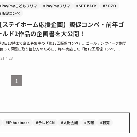
#PayPayこどもフリマ
#PayPayフリマ
#SET BACK
#ZOZO
#販促コンペ
【ステイホーム応援企画】販促コンペ・前年ゴ
ールド2作品の企画書を大公開！
月3日13時まで企画募集中の「第13回販促コンペ」。ゴールデンウイーク期間
使って課題に取り組む方のために、昨年実施した「第12回販促コンペ」...
21.4.28
1
#IP business
#テレビCM
#人財会議
#広報
#転売