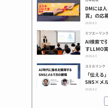
DMには人
賞」の応
2026.8.3
ミツエーリン
AI検索
すLLMO
2026.8.3
ユミルリンク
「伝える
SNS×メ
2026.8.3