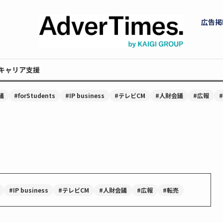
広告掲
キャリア支援
議
#forStudents
#IP business
#テレビCM
#人財会議
#広報
#IP business
#テレビCM
#人財会議
#広報
#転売