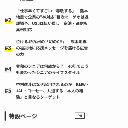
「仕事早くてすごい…尊敬する」 熊本
地震で企業の“神対応”相次ぐ ゲオは返
却猶予、USJは払い戻し 宿泊・通信も
異例対応
泣けるJR九州の「幻のCM」 熊本地震
の被災地に応援メッセージを届ける広告
の力
令和のシニアは何歳から？ 40年でこう
も変わったシニアのライフスタイル
中村敬斗はなぜ起用されるのか BMW・
JAL・コーセー、共通する「本人の経
験」と異なるターゲット
特設ページ