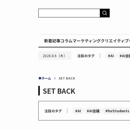
新着記事
コラム
マーケティング
クリエイティブ
｜
#AI
#AI会
2026.8.6（木）
注目のタグ
ホーム
SET BACK
SET BACK
｜
#AI
#AI会議
#forStudents
注目のタグ