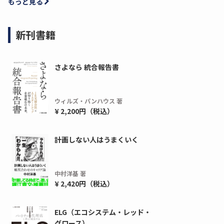
もっと見る
新刊書籍
さよなら 統合報告書
ウィルズ・パンハウス 著
¥ 2,200円（税込）
ディーピー
ガラパゴス
計画しない人はうまくいく
間1,000万本以上の配布実績！】デジタ
導入率87%でも期
ーポンを活用した販促キャンペーンを...
AIを「売上」につ
中村洋基 著
デ...
ダウンロードする
¥ 2,420円（税込）
ダウ
ELG（エコシステム・レッド・
グロース）