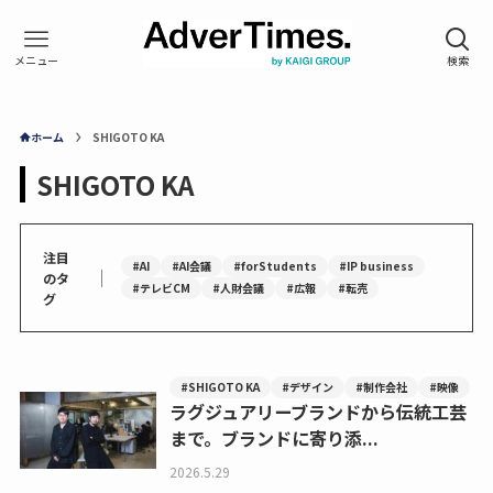
ホーム
SHIGOTO KA
SHIGOTO KA
注目
#AI
#AI会議
#forStudents
#IP business
｜
のタ
#テレビCM
#人財会議
#広報
#転売
グ
#SHIGOTO KA
#デザイン
#制作会社
#映像
ラグジュアリーブランドから伝統工芸
まで。ブランドに寄り添...
2026.5.29