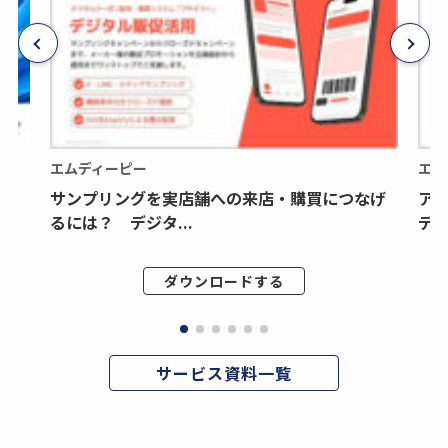
エムディーピー
エム
サンプリングを実店舗への来店・購買につなげ
ア
るには？ デジタ...
デジ
ダウンロードする
サービス資料一覧