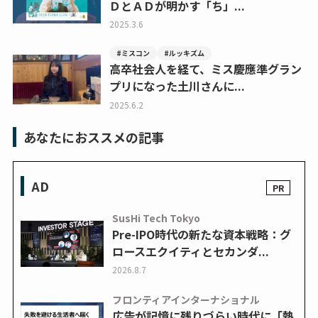
ＤとＡＤが明かす「ち」...
2025.3.6
#ミスコン
#ルッキズム
高卒社会人を経て、ミス慶應準グラン
プリになった土川さんに...
2025.6.2
あなたにおススメの記事
AD
SusHi Tech Tokyo
Pre-IPO時代の新たな資本戦略：グ
ロースエクイティとセカンダ...
2026.8.7
フロンティアインターナショナル
広告が記憶に残りづらい時代に「熱