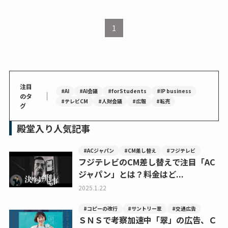
1
注目
#AI
#AI会議
#forStudents
#IP business
｜
のタ
#テレビCM
#人財会議
#広報
#転売
グ
殿堂入り人気記事
#ACジャパン
#CM差し替え
#フジテレビ
フジテレビのCM差し替えで注目「AC
ジャパン」とは？料金はど...
2025.1.22
#コピーの改行
#サントリー翠
#交通広告
ＳＮＳで考察加速中「翠」の広告、Ｃ