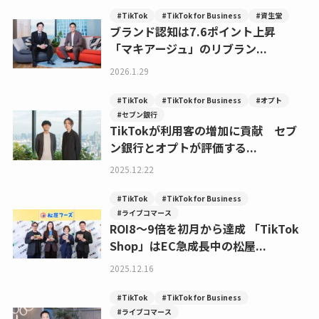
#TikTok
#TikTok for Business
#資生堂
ブランド認知は7.6ポイント上昇
「マキアージュ」のリブラン...
2026.1.29
#TikTok
#TikTok for Business
#オプト
#セブン銀行
TikTokが利用客の増加に貢献 セブ
ン銀行とオプトが評価する...
2025.12.22
#TikTok
#TikTok for Business
#ライブコマース
ROI8〜9倍を初月から達成 「TikTok
Shop」はEC急成長中の松屋...
2025.12.16
#TikTok
#TikTok for Business
#ライブコマース