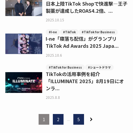
日本上陸TikTok Shopで快進撃―王子
製薬が達成したROAS4.2倍、...
2025.10.15
#I-ne
#TikTok
#TikTok for Business
I-ne「寝落ち配信」がグランプリ
TikTok Ad Awards 2025 Japa...
2025.10.6
#TikTok for Business
#ショートドラマ
TikTokの活用事例を紹介
「ILLUMINATE 2025」8月19日にオ
ンラ...
2025.8.8
1
2
...
5