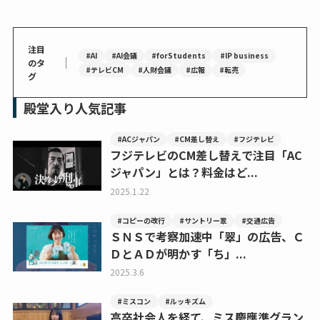
注目
#AI
#AI会議
#forStudents
#IP business
｜
のタ
#テレビCM
#人財会議
#広報
#転売
グ
殿堂入り人気記事
#ACジャパン
#CM差し替え
#フジテレビ
フジテレビのCM差し替えで注目「AC
ジャパン」とは？料金はど...
2025.1.22
#コピーの改行
#サントリー翠
#交通広告
ＳＮＳで考察加速中「翠」の広告、Ｃ
ＤとＡＤが明かす「ち」...
2025.3.6
#ミスコン
#ルッキズム
高卒社会人を経て、ミス慶應準グラン