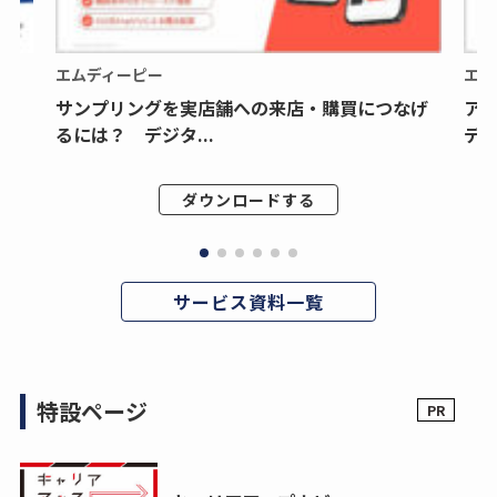
エムディーピー
エム
サンプリングを実店舗への来店・購買につなげ
ア
るには？ デジタ...
デジ
ダウンロードする
サービス資料一覧
特設ページ