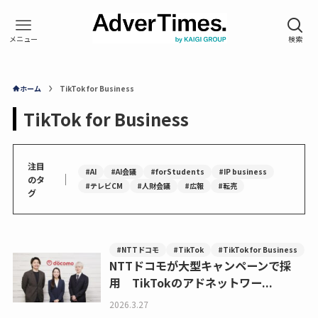
ホーム
TikTok for Business
TikTok for Business
注目
#AI
#AI会議
#forStudents
#IP business
｜
のタ
#テレビCM
#人財会議
#広報
#転売
グ
#NTTドコモ
#TikTok
#TikTok for Business
NTTドコモが大型キャンペーンで採
用 TikTokのアドネットワー...
2026.3.27