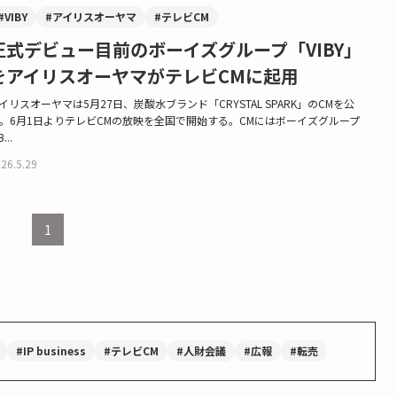
#VIBY
#アイリスオーヤマ
#テレビCM
正式デビュー目前のボーイズグループ「VIBY」
をアイリスオーヤマがテレビCMに起用
イリスオーヤマは5月27日、炭酸水ブランド「CRYSTAL SPARK」のCMを公
。6月1日よりテレビCMの放映を全国で開始する。CMにはボーイズグループ
B...
26.5.29
1
#IP business
#テレビCM
#人財会議
#広報
#転売