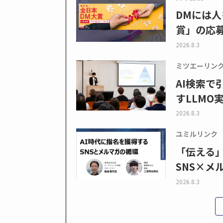
DMには人
賞」の応
2026.8.3
ミツエーリン
AI検索
すLLMO
2026.8.3
ユミルリンク
「伝える
SNS×メ
2026.8.3