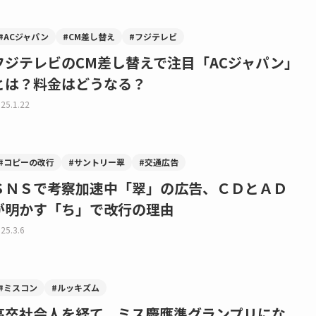
#ACジャパン
#CM差し替え
#フジテレビ
フジテレビのCM差し替えで注目「ACジャパン」
とは？料金はどうなる？
25.1.22
#コピーの改行
#サントリー翠
#交通広告
ＳＮＳで考察加速中「翠」の広告、ＣＤとＡＤ
が明かす「ち」で改行の理由
25.3.6
#ミスコン
#ルッキズム
高卒社会人を経て、ミス慶應準グランプリにな