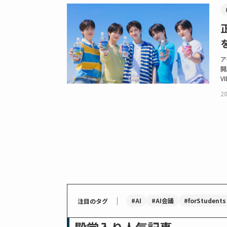
ア
開
VI
20
｜
#AI
#AI会議
#forStudents
注目のタグ