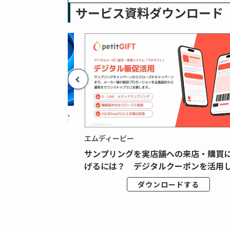
サービス資料ダウンロード
エムディーピー
広告データの“可視
サンプリングを実店舗への来店・購買
ジタル広告内製...
げるには？ デジタルクーポンを活用し.
ドする
ダウンロードする