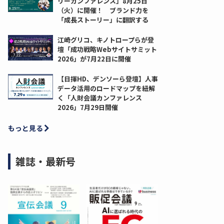
リーカンファレンス」8月25日
（火）に開催！ ブランド力を
「成長ストーリー」に翻訳する
江崎グリコ、キノトロープらが登
壇「成功戦略Webサイトサミット
2026」が7月22日に開催
【日揮HD、デンソーら登壇】人事
データ活用のロードマップを紐解
く「人財会議カンファレンス
2026」7月29日開催
もっと見る
雑誌・最新号