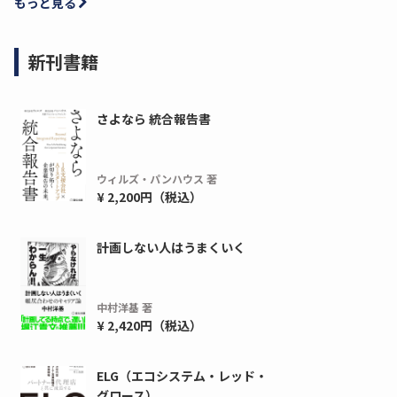
もっと見る
新刊書籍
さよなら 統合報告書
ウィルズ・パンハウス 著
¥ 2,200円（税込）
ディーピー
ガラパゴス
計画しない人はうまくいく
間1,000万本以上の配布実績！】デジタ
導入率87%でも期
ーポンを活用した販促キャンペーンを...
AIを「売上」につ
デ...
中村洋基 著
ダウンロードする
¥ 2,420円（税込）
ダウ
ELG（エコシステム・レッド・
グロース）