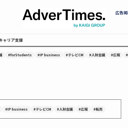
広告掲
キャリア支援
議
#forStudents
#IP business
#テレビCM
#人財会議
#広報
#IP business
#テレビCM
#人財会議
#広報
#転売