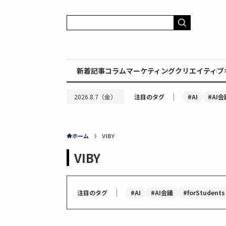
新着記事
コラム
マーケティング
クリエイティブ
｜
#AI
#AI会
2026.8.7（金）
注目のタグ
ホーム
VIBY
VIBY
｜
#AI
#AI会議
#forStudents
注目のタグ