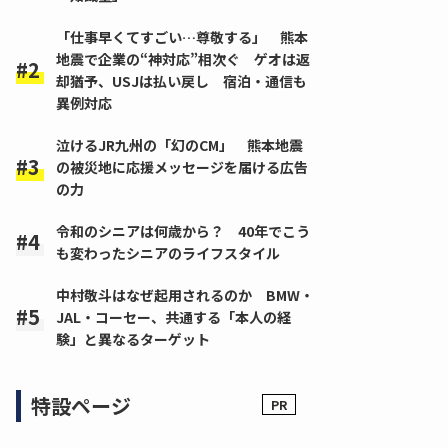
「仕事早くてすごい…尊敬する」 熊本
地震で企業の“神対応”相次ぐ ゲオは返
却猶予、USJは払い戻し 宿泊・通信も
異例対応
泣けるJR九州の「幻のCM」 熊本地震
の被災地に応援メッセージを届ける広告
の力
令和のシニアは何歳から？ 40年でこう
も変わったシニアのライフスタイル
中村敬斗はなぜ起用されるのか BMW・
JAL・コーセー、共通する「本人の経
験」と異なるターゲット
特設ページ