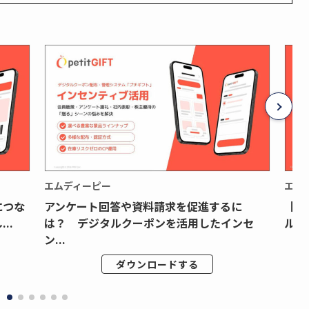
エムディーピー
エム
につな
アンケート回答や資料請求を促進するに
【月
..
は？ デジタルクーポンを活用したインセ
ルク
ン...
ダウンロードする