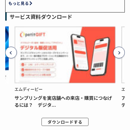
もっと見る
サービス資料ダウンロード
エムディーピー
エム
サンプリングを実店舗への来店・購買につなげ
ア
るには？ デジタ...
デジ
ダウンロードする