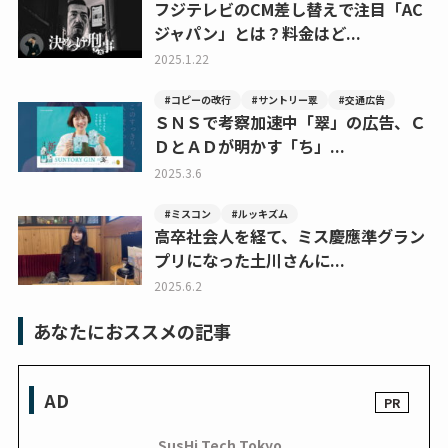
フジテレビのCM差し替えで注目「AC
ジャパン」とは？料金はど...
2025.1.22
#コピーの改行
#サントリー翠
#交通広告
ＳＮＳで考察加速中「翠」の広告、Ｃ
ＤとＡＤが明かす「ち」...
2025.3.6
#ミスコン
#ルッキズム
高卒社会人を経て、ミス慶應準グラン
プリになった土川さんに...
2025.6.2
あなたにおススメの記事
AD
SusHi Tech Tokyo