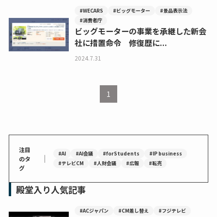
#WECARS
#ビッグモーター
#景品表示法
#消費者庁
ビッグモーターの事業を承継した新会
社に措置命令 修復歴に...
2024.7.31
1
注目
#AI
#AI会議
#forStudents
#IP business
｜
のタ
#テレビCM
#人財会議
#広報
#転売
グ
殿堂入り人気記事
#ACジャパン
#CM差し替え
#フジテレビ