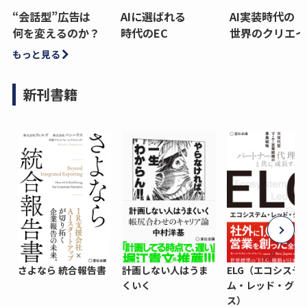
“会話型”広告は
AIに選ばれる
AI実装時代の
何を変えるのか？
時代のEC
世界のクリエイ
もっと見る
新刊書籍
さよなら 統合報告書
計画しない人はうま
ELG（エコシステ
くいく
ム・レッド・グロ
ス）