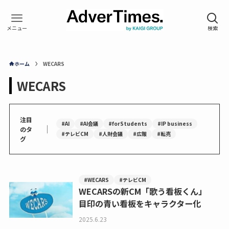
ホーム
WECARS
WECARS
注目
#AI
#AI会議
#forStudents
#IP business
｜
のタ
#テレビCM
#人財会議
#広報
#転売
グ
#WECARS
#テレビCM
WECARSの新CM「歌う看板くん」
目印の青い看板をキャラクター化
2025.6.23