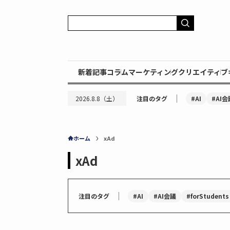
新着記事
コラム
マーケティング
クリエイティブ
｜
#AI
#AI会
2026.8.8（土）
注目のタグ
ホーム
xAd
xAd
｜
#AI
#AI会議
#forStudents
注目のタグ