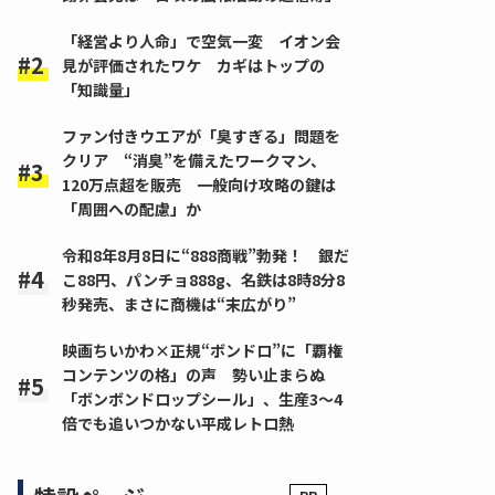
「経営より人命」で空気一変 イオン会
見が評価されたワケ カギはトップの
「知識量」
ファン付きウエアが「臭すぎる」問題を
クリア “消臭”を備えたワークマン、
120万点超を販売 一般向け攻略の鍵は
「周囲への配慮」か
令和8年8月8日に“888商戦”勃発！ 銀だ
こ88円、パンチョ888g、名鉄は8時8分8
秒発売、まさに商機は“末広がり”
映画ちいかわ×正規“ボンドロ”に「覇権
コンテンツの格」の声 勢い止まらぬ
「ボンボンドロップシール」、生産3～4
倍でも追いつかない平成レトロ熱