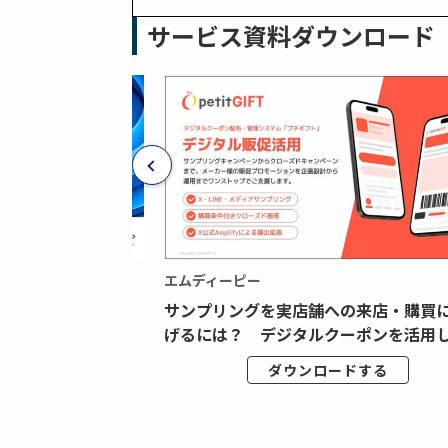
サービス資料ダウンロード
エムディーピー
広告データの“可視
サンプリングを実店舗への来店・購買
ジタル広告内製...
げるには？ デジタルクーポンを活用し.
ドする
ダウンロードする