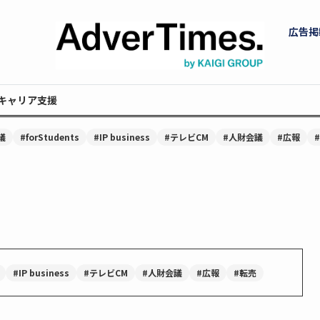
広告掲
キャリア支援
議
#forStudents
#IP business
#テレビCM
#人財会議
#広報
#IP business
#テレビCM
#人財会議
#広報
#転売