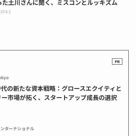
った土川さんに聞く、ミスコンとルッキズム
25.6.2
okyo
PO時代の新たな資本戦略：グロースエクイティと
リー市場が拓く、スタートアップ成長の選択
インターナショナル