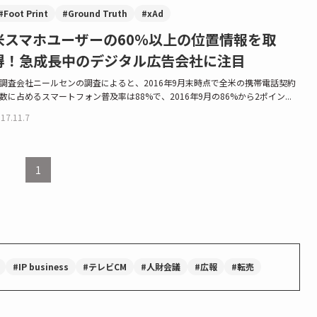
#Foot Print
#Ground Truth
#xAd
米スマホユーザーの60％以上の位置情報を取
得！急成長中のデジタル広告会社に注目
調査会社ニールセンの調査によると、2016年9月末時点で全米の携帯電話契約
数に占めるスマートフォン普及率は88%で、2016年9月の86%から2ポイン...
17.11.7
1
#IP business
#テレビCM
#人財会議
#広報
#転売