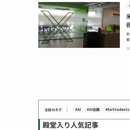
米
者
20
｜
#AI
#AI会議
#forStudents
注目のタグ
殿堂入り人気記事