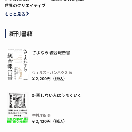
世界のクリエイティブ
もっと見る
新刊書籍
さよなら 統合報告書
ウィルズ・パンハウス 著
¥ 2,200円（税込）
ディーピー
ガラパゴス
間1,000万本以上の配布実績！】デジタ
導入率87%でも期
計画しない人はうまくいく
ーポンを活用した販促キャンペーンを...
AIを「売上」につ
デ...
ダウンロードする
中村洋基 著
ダウ
¥ 2,420円（税込）