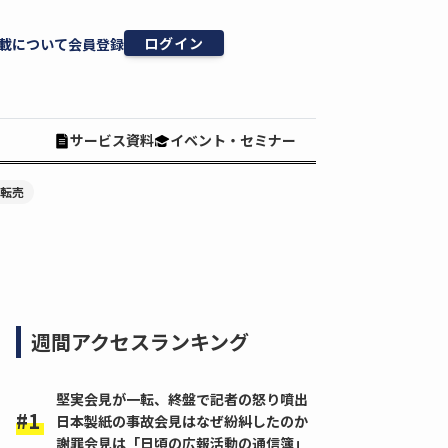
ログイン
載について
会員登録
サービス資料
イベント・セミナー
#転売
週間アクセスランキング
堅実会見が一転、終盤で記者の怒り噴出
日本製紙の事故会見はなぜ紛糾したのか
謝罪会見は「日頃の広報活動の通信簿」