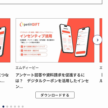
エムディーピー
エム
につな
アンケート回答や資料請求を促進するに
【月
..
は？ デジタルクーポンを活用したインセ
ルク
ン...
ダウンロードする