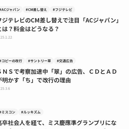
#ACジャパン
#CM差し替え
#フジテレビ
フジテレビのCM差し替えで注目「ACジャパン」
とは？料金はどうなる？
25.1.22
#コピーの改行
#サントリー翠
#交通広告
ＳＮＳで考察加速中「翠」の広告、ＣＤとＡＤ
が明かす「ち」で改行の理由
25.3.6
#ミスコン
#ルッキズム
高卒社会人を経て、ミス慶應準グランプリにな