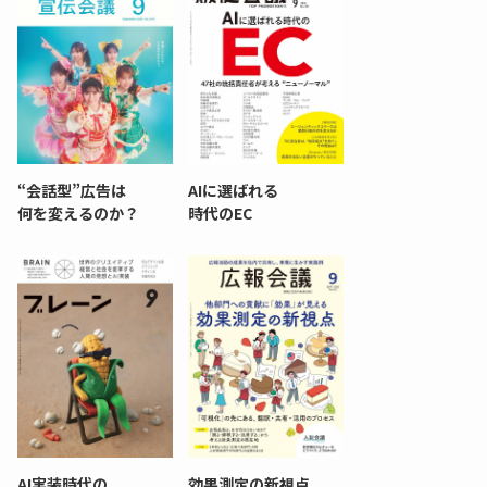
“会話型”広告は
AIに選ばれる
何を変えるのか？
時代のEC
AI実装時代の
効果測定の新視点