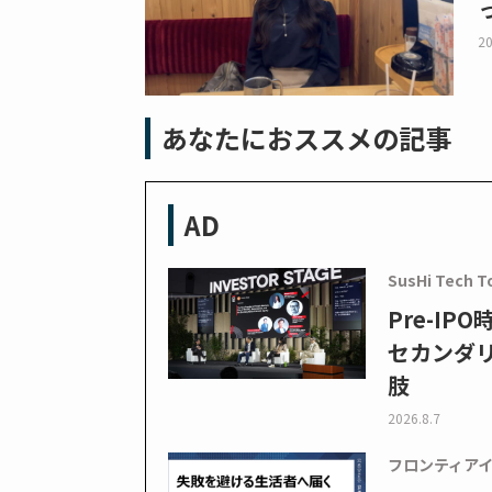
20
あなたにおススメの記事
AD
SusHi Tech T
Pre-I
セカンダ
肢
2026.8.7
フロンティア