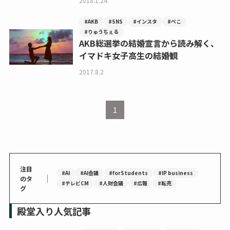
2018.1.24
#AKB
#SNS
#インスタ
#ぺこ
#りゅうちぇる
AKB総選挙の結婚宣言から読み解く、
イマドキ女子高生の結婚観
2017.8.2
1
注目
#AI
#AI会議
#forStudents
#IP business
｜
のタ
#テレビCM
#人財会議
#広報
#転売
グ
殿堂入り人気記事