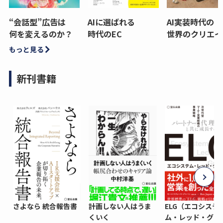
“会話型”広告は
AIに選ばれる
AI実装時代の
何を変えるのか？
時代のEC
世界のクリエイ
もっと見る
新刊書籍
さよなら 統合報告書
計画しない人はうま
ELG（エコシステ
くいく
ム・レッド・グロ