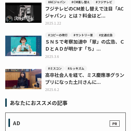
#ACジャパン
#CM差し替え
#フジテレビ
フジテレビのCM差し替えで注目「AC
ジャパン」とは？料金はど...
2025.1.22
#コピーの改行
#サントリー翠
#交通広告
ＳＮＳで考察加速中「翠」の広告、Ｃ
ＤとＡＤが明かす「ち」...
2025.3.6
#ミスコン
#ルッキズム
高卒社会人を経て、ミス慶應準グラン
プリになった土川さんに...
2025.6.2
あなたにおススメの記事
AD