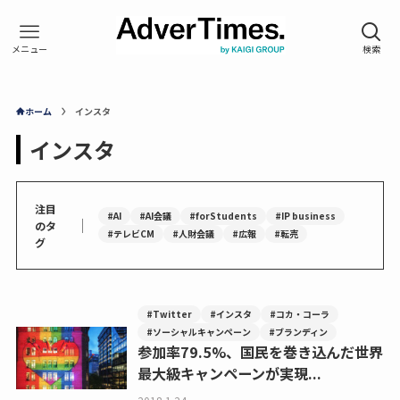
ホーム
インスタ
インスタ
注目
#AI
#AI会議
#forStudents
#IP business
｜
のタ
#テレビCM
#人財会議
#広報
#転売
グ
#Twitter
#インスタ
#コカ・コーラ
#ソーシャルキャンペーン
#ブランディン
参加率79.5%、国民を巻き込んだ世界
最大級キャンペーンが実現...