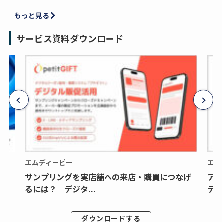
もっと見る
サービス資料ダウンロード
エムディーピー
エム
サンプリングを実店舗への来店・購買につなげ
ア
るには？ デジタ...
デジ
ダウンロードする