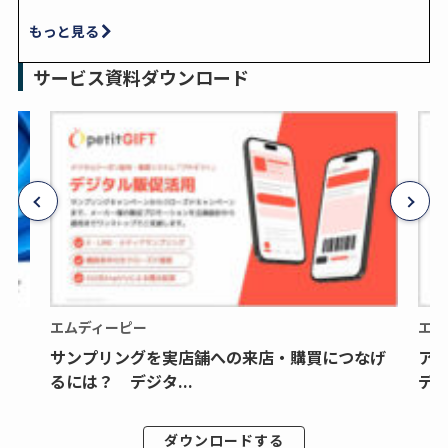
もっと見る
サービス資料ダウンロード
エムディーピー
エム
サンプリングを実店舗への来店・購買につなげ
ア
るには？ デジタ...
デジ
ダウンロードする