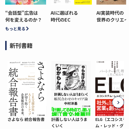
“会話型”広告は
AIに選ばれる
AI実装時代の
何を変えるのか？
時代のEC
世界のクリエイ
もっと見る
新刊書籍
さよなら 統合報告書
計画しない人はうま
ELG（エコシステ
くいく
ム・レッド・グロ