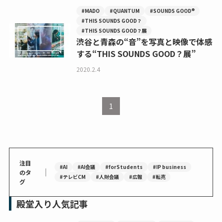
#MADO
#QUANTUM
#SOUNDS GOOD®
#THIS SOUNDS GOOD？
#THIS SOUNDS GOOD？展
渋谷と青森の“音”を写真と映像で体感
する“THIS SOUNDS GOOD？展”
2020.2.4
1
注目
#AI
#AI会議
#forStudents
#IP business
｜
のタ
#テレビCM
#人財会議
#広報
#転売
グ
殿堂入り人気記事