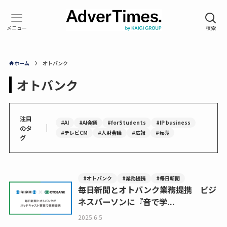
ホーム
オトバンク
オトバンク
注目
#AI
#AI会議
#forStudents
#IP business
｜
のタ
#テレビCM
#人財会議
#広報
#転売
グ
#オトバンク
#業務提携
#毎日新聞
毎日新聞とオトバンク業務提携 ビジ
ネスパーソンに『音で学...
2025.6.5