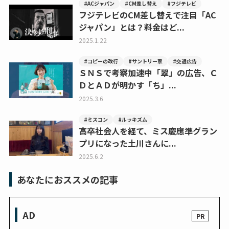
#ACジャパン
#CM差し替え
#フジテレビ
フジテレビのCM差し替えで注目「AC
ジャパン」とは？料金はど...
2025.1.22
#コピーの改行
#サントリー翠
#交通広告
ＳＮＳで考察加速中「翠」の広告、Ｃ
ＤとＡＤが明かす「ち」...
2025.3.6
#ミスコン
#ルッキズム
高卒社会人を経て、ミス慶應準グラン
プリになった土川さんに...
2025.6.2
あなたにおススメの記事
AD