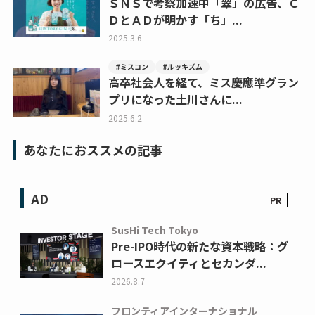
ＳＮＳで考察加速中「翠」の広告、Ｃ
ＤとＡＤが明かす「ち」...
2025.3.6
#ミスコン
#ルッキズム
高卒社会人を経て、ミス慶應準グラン
プリになった土川さんに...
2025.6.2
あなたにおススメの記事
AD
SusHi Tech Tokyo
Pre-IPO時代の新たな資本戦略：グ
ロースエクイティとセカンダ...
2026.8.7
フロンティアインターナショナル