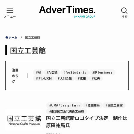
ホーム
国立工芸館
国立工芸館
注目
#AI
#AI会議
#forStudents
#IP business
｜
のタ
#テレビCM
#人財会議
#広報
#転売
グ
#UMA / design farm
#原田祐馬
#国立工芸館
#東京国立近代美術工芸館
国立工芸館新ロゴタイプ決定 制作は
原田祐馬氏