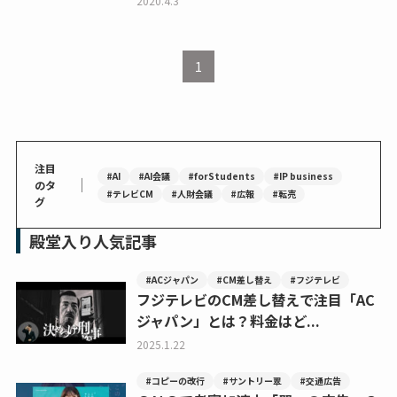
2020.4.3
1
注目
#AI
#AI会議
#forStudents
#IP business
｜
のタ
#テレビCM
#人財会議
#広報
#転売
グ
殿堂入り人気記事
#ACジャパン
#CM差し替え
#フジテレビ
フジテレビのCM差し替えで注目「AC
ジャパン」とは？料金はど...
2025.1.22
#コピーの改行
#サントリー翠
#交通広告