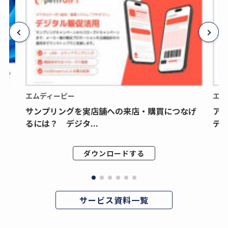
エムディーピー
エム
サンプリングを実店舗への来店・購買につなげ
ア
るには？ デジタ...
デジ
ダウンロードする
サービス資料一覧