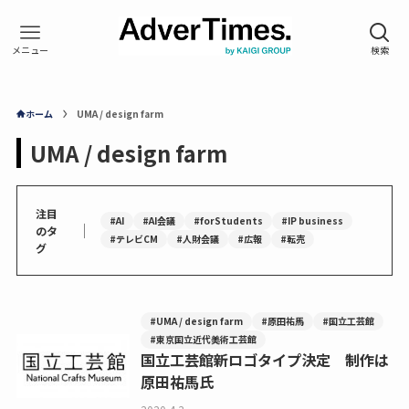
ホーム
UMA / design farm
UMA / design farm
注目
#AI
#AI会議
#forStudents
#IP business
｜
のタ
#テレビCM
#人財会議
#広報
#転売
グ
#UMA / design farm
#原田祐馬
#国立工芸館
#東京国立近代美術工芸館
国立工芸館新ロゴタイプ決定 制作は
原田祐馬氏