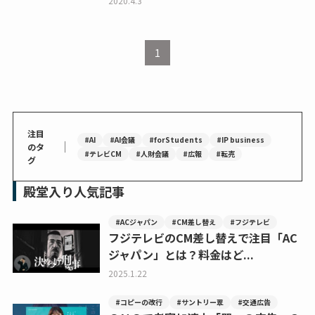
2020.4.3
1
注目
#AI
#AI会議
#forStudents
#IP business
｜
のタ
#テレビCM
#人財会議
#広報
#転売
グ
殿堂入り人気記事
#ACジャパン
#CM差し替え
#フジテレビ
フジテレビのCM差し替えで注目「AC
ジャパン」とは？料金はど...
2025.1.22
#コピーの改行
#サントリー翠
#交通広告