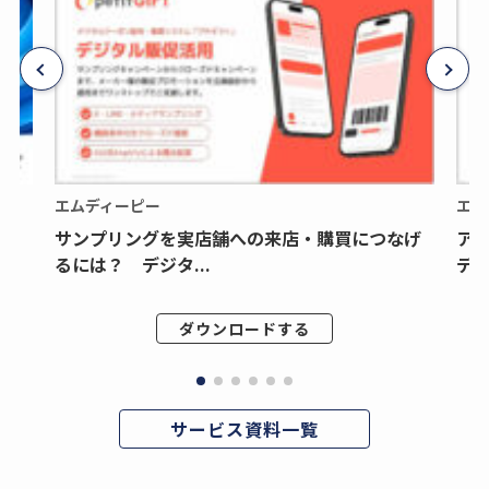
エムディーピー
エム
サンプリングを実店舗への来店・購買につなげ
ア
るには？ デジタ...
デジ
ダウンロードする
サービス資料一覧