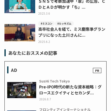
ＳＮＳで考察加速中「翠」の広告、Ｃ
ＤとＡＤが明かす「ち」...
2025.3.6
#ミスコン
#ルッキズム
高卒社会人を経て、ミス慶應準グラン
プリになった土川さんに...
2025.6.2
あなたにおススメの記事
AD
SusHi Tech Tokyo
Pre-IPO時代の新たな資本戦略：グ
ロースエクイティとセカンダ...
2026.8.7
フロンティアインターナショナル