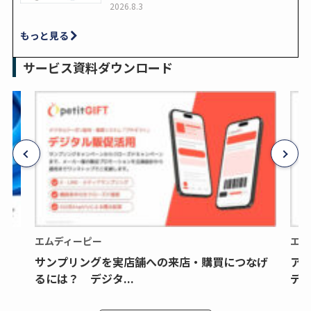
2026.8.3
もっと見る
サービス資料ダウンロード
エムディーピー
エム
サンプリングを実店舗への来店・購買につなげ
ア
るには？ デジタ...
デジ