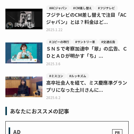
#ACジャパン
#CM差し替え
#フジテレビ
フジテレビのCM差し替えで注目「AC
ジャパン」とは？料金はど...
2025.1.22
#コピーの改行
#サントリー翠
#交通広告
ＳＮＳで考察加速中「翠」の広告、Ｃ
ＤとＡＤが明かす「ち」...
2025.3.6
#ミスコン
#ルッキズム
高卒社会人を経て、ミス慶應準グラン
プリになった土川さんに...
2025.6.2
あなたにおススメの記事
AD