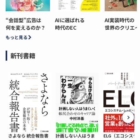
“会話型”広告は
AIに選ばれる
AI実装時代の
何を変えるのか？
時代のEC
世界のクリエイ
もっと見る
新刊書籍
さよなら 統合報告書
計画しない人はうま
ELG（エコシステ