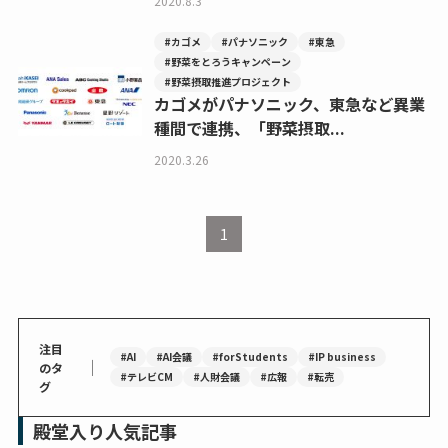
2020.8.3
#カゴメ
#パナソニック
#東急
#野菜をとろうキャンペーン
#野菜摂取推進プロジェクト
カゴメがパナソニック、東急など異業
種間で連携、「野菜摂取...
2020.3.26
1
注目
#AI
#AI会議
#forStudents
#IP business
｜
のタ
#テレビCM
#人財会議
#広報
#転売
グ
殿堂入り人気記事