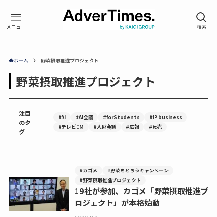
ホーム
野菜摂取推進プロジェクト
野菜摂取推進プロジェクト
注目
#AI
#AI会議
#forStudents
#IP business
｜
のタ
#テレビCM
#人財会議
#広報
#転売
グ
#カゴメ
#野菜をとろうキャンペーン
#野菜摂取推進プロジェクト
19社が参加、カゴメ「野菜摂取推進プ
ロジェクト」が本格始動