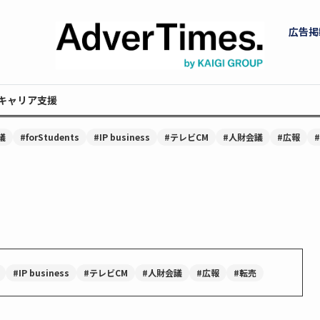
広告掲
キャリア支援
議
#forStudents
#IP business
#テレビCM
#人財会議
#広報
#IP business
#テレビCM
#人財会議
#広報
#転売