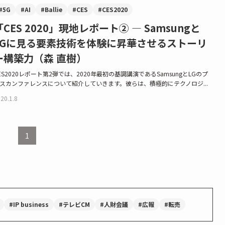
#5G
#AI
#Ballie
#CES
#CES2020
「CES 2020」現地レポート② — Samsungと
LGに見る要素技術を体験に昇華させるストーリ
ー構築力（森 直樹）
ES2020レポート第2弾では、2020年最初の基調講演であるSamsungとLGのプ
スカンファレンスについて紹介していきます。彼らは、積極的にテクノロジ...
20.1.8
1
#IP business
#テレビCM
#人財会議
#広報
#転売