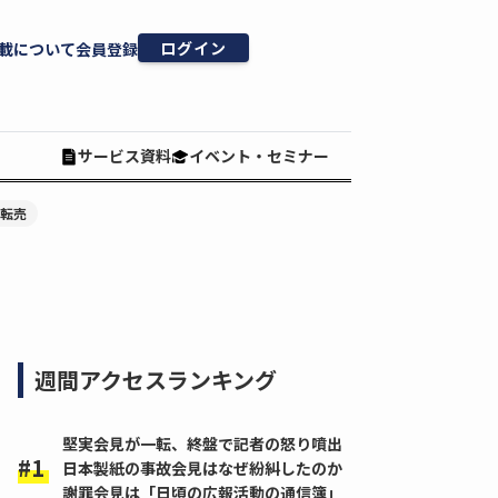
ログイン
載について
会員登録
サービス資料
イベント・セミナー
#転売
週間アクセスランキング
堅実会見が一転、終盤で記者の怒り噴出
日本製紙の事故会見はなぜ紛糾したのか
謝罪会見は「日頃の広報活動の通信簿」