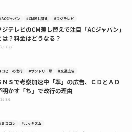
#ACジャパン
#CM差し替え
#フジテレビ
フジテレビのCM差し替えで注目「ACジャパン」
とは？料金はどうなる？
25.1.22
#コピーの改行
#サントリー翠
#交通広告
ＳＮＳで考察加速中「翠」の広告、ＣＤとＡＤ
が明かす「ち」で改行の理由
25.3.6
#ミスコン
#ルッキズム