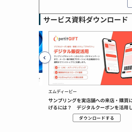
サービス資料ダウンロード
エムディーピー
広告データの“可視
サンプリングを実店舗への来店・購買
ジタル広告内製...
げるには？ デジタルクーポンを活用し.
ドする
ダウンロードする