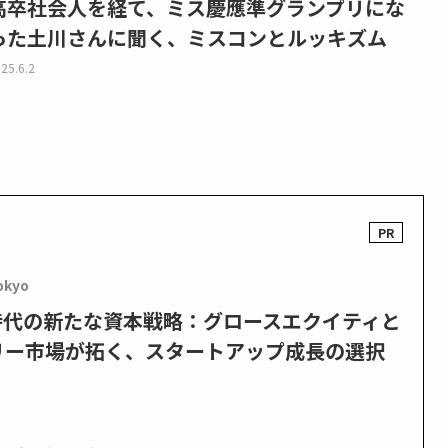
高卒社会人を経て、ミス慶應準グランプリにな
った土川さんに聞く、ミスコンとルッキズム
25.6.2
okyo
PO時代の新たな資本戦略：グロースエクイティと
リー市場が拓く、スタートアップ成長の選択