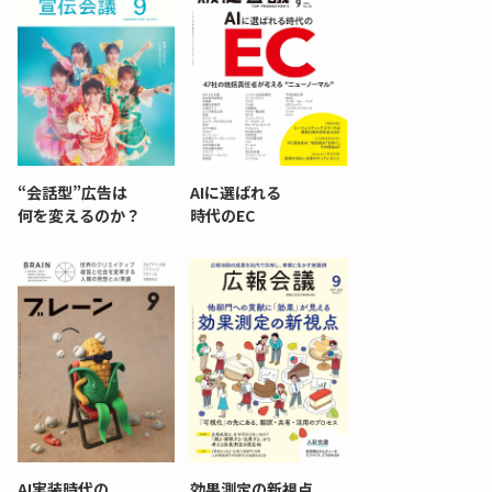
“会話型”広告は
AIに選ばれる
何を変えるのか？
時代のEC
AI実装時代の
効果測定の新視点