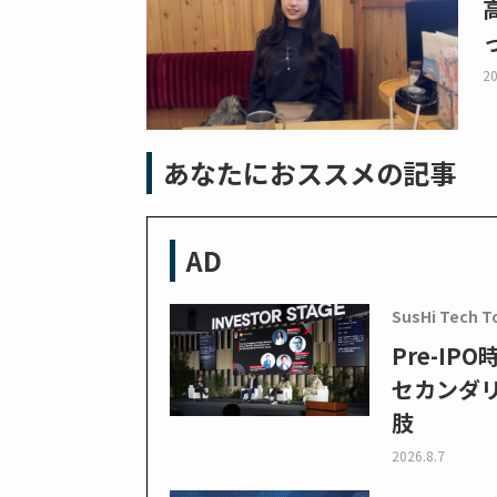
20
あなたにおススメの記事
AD
SusHi Tech T
Pre-I
セカンダ
肢
2026.8.7