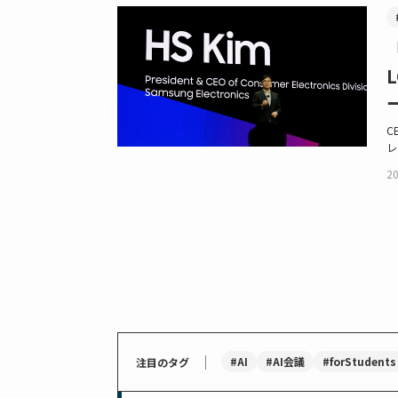
C
レ
20
｜
#AI
#AI会議
#forStudents
注目のタグ