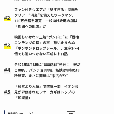
ファン付きウエアが「臭すぎる」問題を
クリア “消臭”を備えたワークマン、
120万点超を販売 一般向け攻略の鍵は
「周囲への配慮」か
映画ちいかわ×正規“ボンドロ”に「覇権
コンテンツの格」の声 勢い止まらぬ
「ボンボンドロップシール」、生産3～4
倍でも追いつかない平成レトロ熱
令和8年8月8日に“888商戦”勃発！ 銀だ
こ88円、パンチョ888g、名鉄は8時8分8
秒発売、まさに商機は“末広がり”
「経営より人命」で空気一変 イオン会
見が評価されたワケ カギはトップの
「知識量」