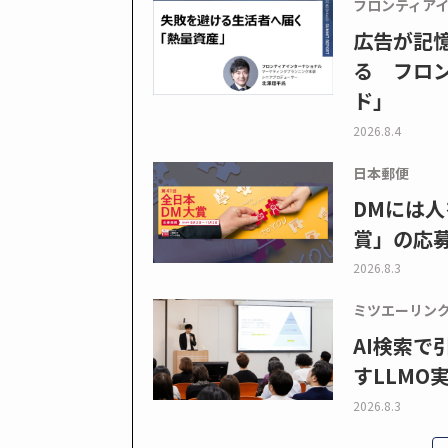
フロンティア
広告が記
る フロン
ド」
2026.8.4
日本郵便
DMには人
賞」の応
2026.8.3
ミツエーリン
AI検索
すLLMO
2026.8.3