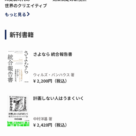
世界のクリエイティブ
もっと見る
新刊書籍
さよなら 統合報告書
ウィルズ・パンハウス 著
¥ 2,200円（税込）
ディーピー
ガラパゴス
計画しない人はうまくいく
間1,000万本以上の配布実績！】デジタ
導入率87%でも期
ーポンを活用した販促キャンペーンを...
AIを「売上」につ
デ...
中村洋基 著
ダウンロードする
¥ 2,420円（税込）
ダウ