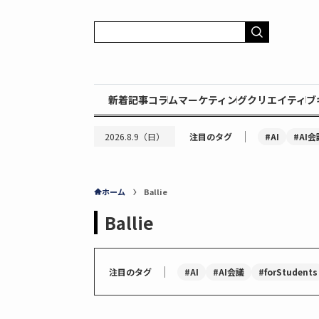
新着記事
コラム
マーケティング
クリエイティブ
｜
#AI
#AI会
2026.8.9（日）
注目のタグ
ホーム
Ballie
Ballie
｜
#AI
#AI会議
#forStudents
注目のタグ