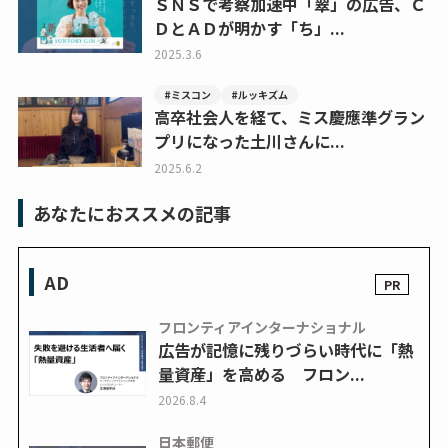
ＳＮＳで考察加速中「翠」の広告、Ｃ
ＤとＡＤが明かす「ち」...
2025.3.6
#ミスコン
#ルッキズム
高卒社会人を経て、ミス慶應準グラン
プリになった土川さんに...
2025.6.2
あなたにおススメの記事
AD
フロンティアインターナショナル
広告が記憶に残りづらい時代に「熱
量資産」を高める フロン...
2026.8.4
日本郵便