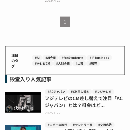
2019.4.25
1
注目
#AI
#AI会議
#forStudents
#IP business
｜
のタ
#テレビCM
#人財会議
#広報
#転売
グ
殿堂入り人気記事
#ACジャパン
#CM差し替え
#フジテレビ
フジテレビのCM差し替えで注目「AC
ジャパン」とは？料金はど...
2025.1.22
#コピーの改行
#サントリー翠
#交通広告