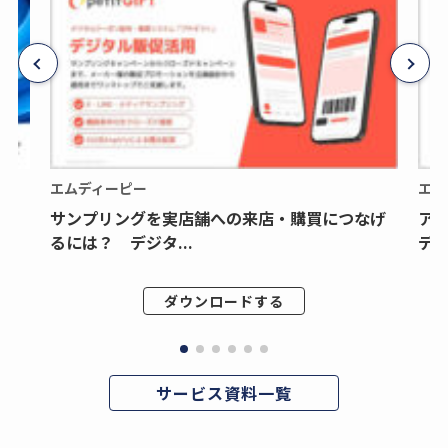
エムディーピー
エム
サンプリングを実店舗への来店・購買につなげ
ア
るには？ デジタ...
デジ
ダウンロードする
サービス資料一覧