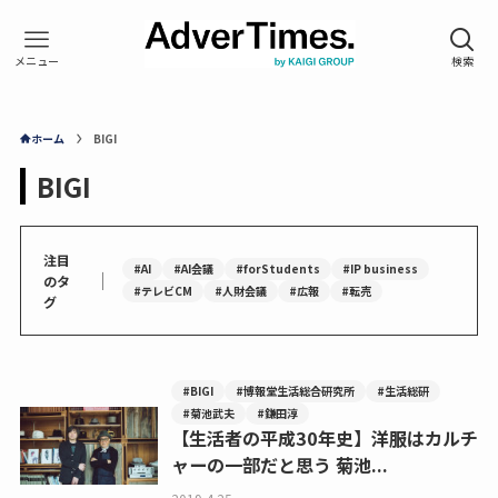
ホーム
BIGI
BIGI
注目
#AI
#AI会議
#forStudents
#IP business
｜
のタ
#テレビCM
#人財会議
#広報
#転売
グ
#BIGI
#博報堂生活総合研究所
#生活総研
#菊池武夫
#鎌田淳
【生活者の平成30年史】洋服はカルチ
ャーの一部だと思う 菊池...