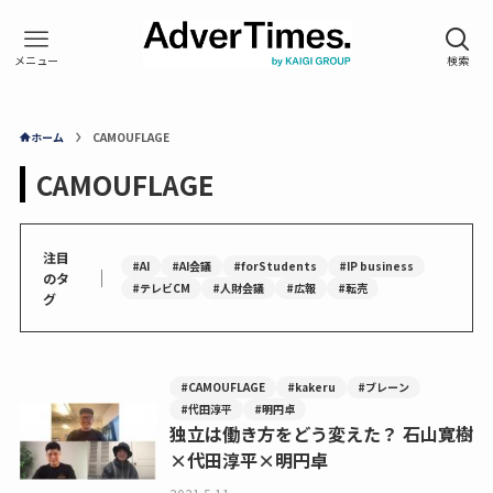
ホーム
CAMOUFLAGE
CAMOUFLAGE
注目
#AI
#AI会議
#forStudents
#IP business
｜
のタ
#テレビCM
#人財会議
#広報
#転売
グ
#CAMOUFLAGE
#kakeru
#ブレーン
#代田淳平
#明円卓
独立は働き方をどう変えた？ 石山寛樹
×代田淳平×明円卓