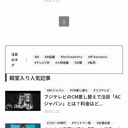
2021.5.11
1
注目
#AI
#AI会議
#forStudents
#IP business
｜
のタ
#テレビCM
#人財会議
#広報
#転売
グ
殿堂入り人気記事
#ACジャパン
#CM差し替え
#フジテレビ
フジテレビのCM差し替えで注目「AC
ジャパン」とは？料金はど...
2025.1.22
#コピーの改行
#サントリー翠
#交通広告