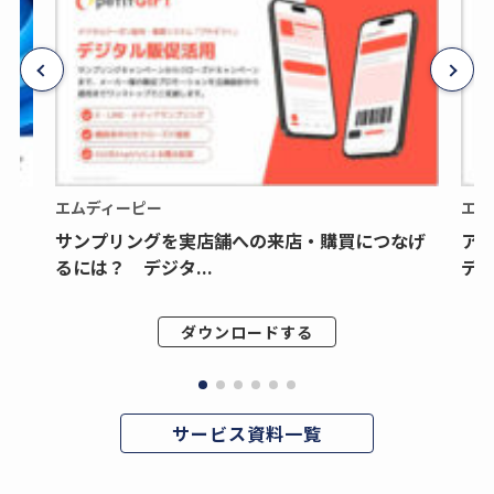
エムディーピー
エム
サンプリングを実店舗への来店・購買につなげ
ア
るには？ デジタ...
デジ
ダウンロードする
サービス資料一覧