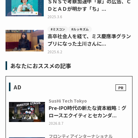
ＳＮＳで考察加速中「翠」の広告、Ｃ
ＤとＡＤが明かす「ち」...
2025.3.6
#ミスコン
#ルッキズム
高卒社会人を経て、ミス慶應準グラン
プリになった土川さんに...
2025.6.2
あなたにおススメの記事
AD
SusHi Tech Tokyo
Pre-IPO時代の新たな資本戦略：グ
ロースエクイティとセカンダ...
2026.8.7
フロンティアインターナショナル